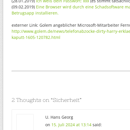
(28.01.2019)
Ich weiß dein Passwort: xxx
(es stimmt tatsächli
(09.02.2019)
Eine Browser wird durch eine Schadsoftware man
Betrugsapp installieren.
externer Link: Golem angeblicher Microsoft-Mitarbeiter Fer
http://www.golem.de/news/telefonabzocke-dirty-harry-erkla
kaputt-1605-120782.html
2 Thoughts on “
Sicherheit
”
U. Hans Georg
on
15. Juli 2024 at 13:14
said: