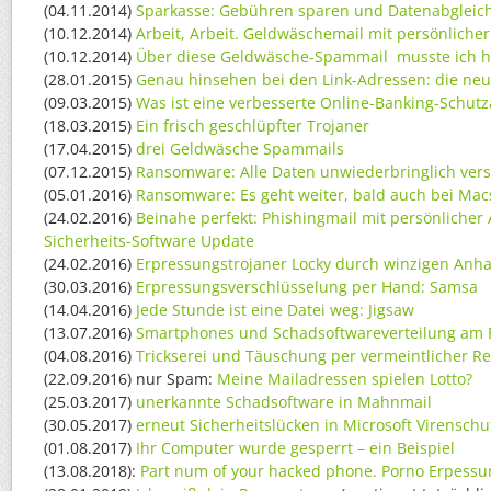
(04.11.2014)
Sparkasse: Gebühren sparen und Datenabgleic
(10.12.2014)
Arbeit, Arbeit. Geldwäschemail mit persönliche
(10.12.2014)
Über diese Geldwäsche-Spammail musste ich he
(28.01.2015)
Genau hinsehen bei den Link-Adressen: die ne
(09.03.2015)
Was ist eine verbesserte Online-Banking-Schutz
(18.03.2015)
Ein frisch geschlüpfter Trojaner
(17.04.2015)
drei Geldwäsche Spammails
(07.12.2015)
Ransomware: Alle Daten unwiederbringlich vers
(05.01.2016)
Ransomware: Es geht weiter, bald auch bei Mac
(24.02.2016)
Beinahe perfekt: Phishingmail mit persönlicher 
Sicherheits-Software Update
(24.02.2016)
Erpressungstrojaner Locky durch winzigen Anh
(30.03.2016)
Erpressungsverschlüsselung per Hand: Samsa
(14.04.2016)
Jede Stunde ist eine Datei weg: Jigsaw
(13.07.2016)
Smartphones und Schadsoftwareverteilung am 
(04.08.2016)
Trickserei und Täuschung per vermeintlicher 
(22.09.2016) nur Spam:
Meine Mailadressen spielen Lotto?
(25.03.2017)
unerkannte Schadsoftware in Mahnmail
(30.05.2017)
erneut Sicherheitslücken in Microsoft Virenschu
(01.08.2017)
Ihr Computer wurde gesperrt – ein Beispiel
(13.08.2018):
Part num of your hacked phone. Porno Erpessu