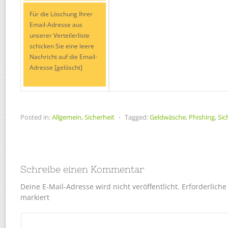
Für die Löschung Ihrer
Email-Adresse aus
unserer Verteilerliste
schicken Sie eine leere
Nachricht auf die Email-
Adresse [gelöscht]
Posted in:
Allgemein
,
Sicherheit
⋅
Tagged:
Geldwäsche
,
Phishing
,
Sic
Schreibe einen Kommentar
Deine E-Mail-Adresse wird nicht veröffentlicht.
Erforderliche
markiert