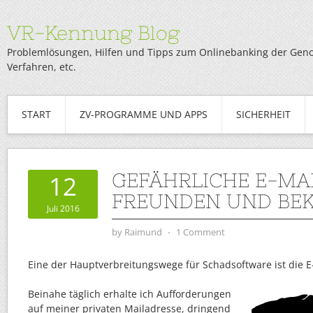
VR-Kennung Blog
Problemlösungen, Hilfen und Tipps zum Onlinebanking der Genob
Verfahren, etc.
START
ZV-PROGRAMME UND APPS
SICHERHEIT
GEFÄHRLICHE E-MA
12
FREUNDEN UND BE
Juli 2016
by
Raimund
⋅
1 Comment
Eine der Hauptverbreitungswege für Schadsoftware ist die E
Beinahe täglich erhalte ich Aufforderungen
auf meiner privaten Mailadresse, dringend