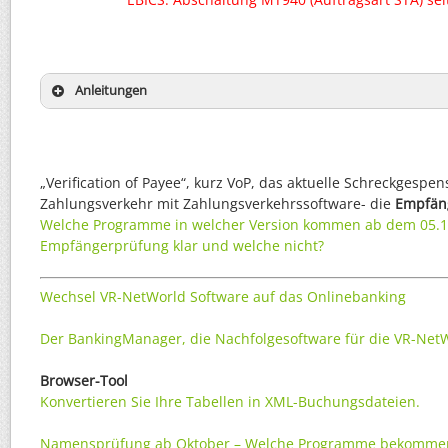
Anleitungen
„Verification of Payee“, kurz VoP, das aktuelle Schreckgespen
Zahlungsverkehr mit Zahlungsverkehrssoftware- die
Empfän
Welche Programme in welcher Version kommen ab dem 05.10
Empfängerprüfung klar und welche nicht?
Wechsel VR-NetWorld Software auf das Onlinebanking
Der BankingManager, die Nachfolgesoftware für die VR-Net
Browser-Tool
Konvertieren Sie Ihre Tabellen in XML-Buchungsdateien.
Namensprüfung ab Oktober – Welche Programme bekommen 