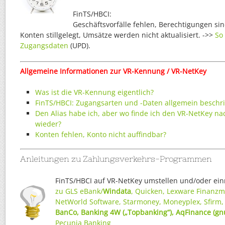
FinTS/HBCI:
Geschäftsvorfälle fehlen, Berechtigungen si
Konten stillgelegt, Umsätze werden nicht aktualisiert. ->>
So 
Zugangsdaten
(UPD).
Allgemeine Informationen zur VR-Kennung
/ VR-NetKey
Was ist die VR-Kennung eigentlich?
FinTS/HBCI: Zugangsarten und -Daten allgemein beschr
Den Alias habe ich, aber wo finde ich den VR-NetKey na
wieder?
Konten fehlen, Konto nicht auffindbar?
Anleitungen zu Zahlungsverkehrs-Programmen
FinTS/HBCI auf VR-NetKey umstellen und/oder ein
zu GLS eBank/
Windata
, Quicken, Lexware Finanzma
NetWorld Software, Starmoney, Moneyplex, Sfirm,
BanCo, Banking 4W („Topbanking“), AqFinance (gn
Pecunia Banking