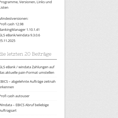
Programme, Versionen, Links und
Listen
Mindestversionen:
Profi cash 12.98
BankingManager 1.10.1.41
GLS eBank/windata 9.3.0.6
25.11.2025
die letzten 20 Beiträge
GLS eBank / windata Zahlungen auf
das aktuelle pain-Format umstellen
EBICS – abgelehnte Aufträge zeitnah
erkennen
Profi cash autouser
Windata – EBICS Abruf beliebige
Auftragsart