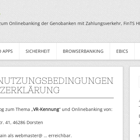
g
zum Onlinebanking der Genobanken mit Zahlungsverkehr, FinTS HBC
 APPS
SICHERHEIT
BROWSERBANKING
EBICS
 NUTZUNGSBEDINGUNGEN
TZERKLÄRUNG
Blog zum Thema „
VR-Kennung
“ und Onlinebanking von:
. 41, 46286 Dorsten
main als webmaster@ … erreichbar.