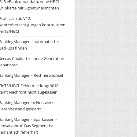
GLS eBank u. windata, neue HBCI
Chipkarte mit Signatur einrichten
Profi cash ab V12:
Kontenberechtigungen kontrollieren
FinTS/HBCI
BankingManager – automatische
Backups finden
Seccos Chipkarte – neue Generation
reparieren
BankingManager – Rechnerwechsel
FinTS/HBCI-Fehlermeldung: 9010
camt Nachricht nicht zugelassen
BankingManager im Netzwerk:
Datenbestand gesperrt
BankingManager – Sparkassen –
Umsatzabruf: Das Segment ist
semantisch fehlerhaft