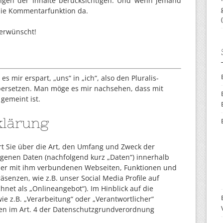
ngen der Inhalte berücksichtigen. Und wenn jemand
 die Kommentarfunktion da.
erwünscht!
s mir erspart, „uns“ in „ich“, also den Pluralis-
übersetzen. Man möge es mir nachsehen, dass mit
gemeint ist.
klärung
rt Sie über die Art, den Umfang und Zweck der
genen Daten (nachfolgend kurz „Daten“) innerhalb
er mit ihm verbundenen Webseiten, Funktionen und
äsenzen, wie z.B. unser Social Media Profile auf
net als „Onlineangebot“). Im Hinblick auf die
ie z.B. „Verarbeitung“ oder „Verantwortlicher“
onen im Art. 4 der Datenschutzgrundverordnung