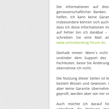
Die Informationen auf di
genossenschaftlicher Banken,
helfen. Ich kann keine Gara
insbesondere können sich auch
dass ich diese Informationen m
auf Fehler bin ich dankbar – 
schreiben Sie eine Mail 
www.onlinebanking-forum.de
.
Deshalb immer: Wenn´s nicht 
und/oder dem Support des H
Fachleuten, bevor Sie Änderun
übernehme ich nicht.
Die Nutzung dieser Seiten ist k
bestem Wissen und Gewissen. Fü
aber keine Garantie übernehme
geprüft, werden aber von mir nu
Auch möchte ich darauf hi
unbedingt die Meinung mein