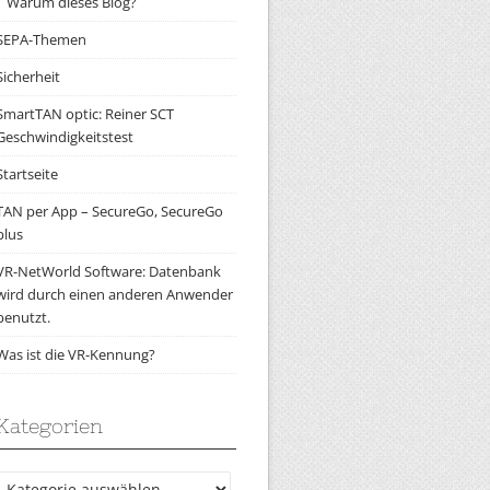
Warum dieses Blog?
SEPA-Themen
Sicherheit
SmartTAN optic: Reiner SCT
Geschwindigkeitstest
Startseite
TAN per App – SecureGo, SecureGo
plus
VR-NetWorld Software: Datenbank
wird durch einen anderen Anwender
benutzt.
Was ist die VR-Kennung?
Kategorien
Kategorien