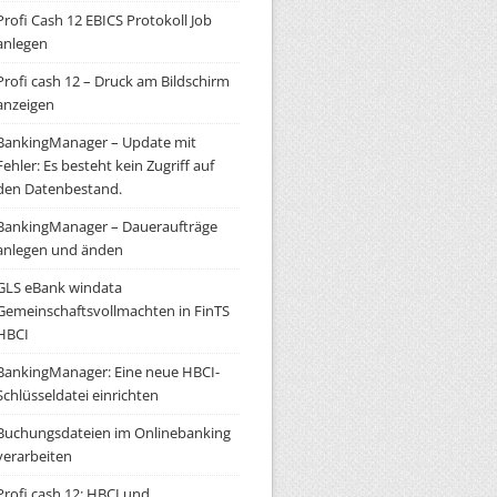
Profi Cash 12 EBICS Protokoll Job
anlegen
Profi cash 12 – Druck am Bildschirm
anzeigen
BankingManager – Update mit
Fehler: Es besteht kein Zugriff auf
den Datenbestand.
BankingManager – Daueraufträge
anlegen und änden
GLS eBank windata
Gemeinschaftsvollmachten in FinTS
HBCI
BankingManager: Eine neue HBCI-
Schlüsseldatei einrichten
Buchungsdateien im Onlinebanking
verarbeiten
Profi cash 12: HBCI und