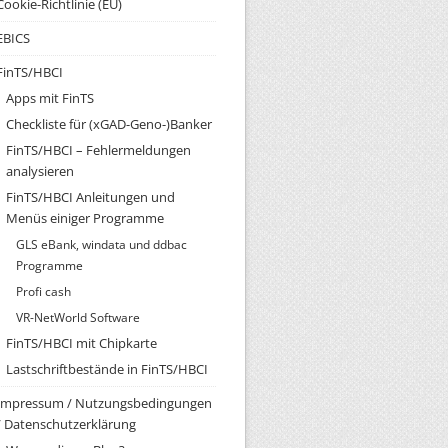
Cookie-Richtlinie (EU)
EBICS
FinTS/HBCI
Apps mit FinTS
Checkliste für (xGAD-Geno-)Banker
FinTS/HBCI – Fehlermeldungen
analysieren
FinTS/HBCI Anleitungen und
Menüs einiger Programme
GLS eBank, windata und ddbac
Programme
Profi cash
VR-NetWorld Software
FinTS/HBCI mit Chipkarte
Lastschriftbestände in FinTS/HBCI
Impressum / Nutzungsbedingungen
/ Datenschutzerklärung