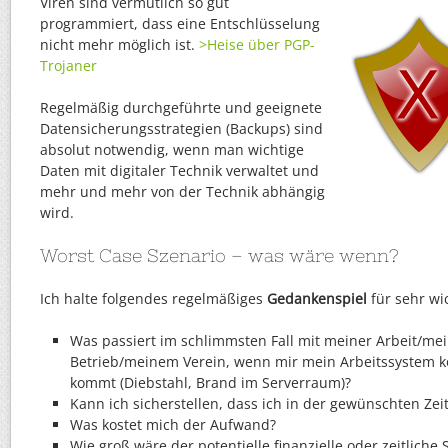
Viren sind vermutlich so gut
programmiert, dass eine Entschlüsselung
nicht mehr möglich ist.
>Heise über PGP-
Trojaner
Regelmäßig durchgeführte und geeignete
Datensicherungsstrategien (Backups) sind
absolut notwendig, wenn man wichtige
Daten mit digitaler Technik verwaltet und
mehr und mehr von der Technik abhängig
wird.
Worst Case Szenario – was wäre wenn?
Ich halte folgendes regelmäßiges
Gedankenspiel
für sehr wic
Was passiert im schlimmsten Fall mit meiner Arbeit/
Betrieb/meinem Verein, wenn mir mein Arbeitssystem 
kommt (Diebstahl, Brand im Serverraum)?
Kann ich sicherstellen, dass ich in der gewünschten Zeit
Was kostet mich der Aufwand?
Wie groß wäre der potentielle finanzielle oder zeitliche