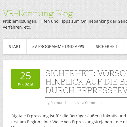
VR-Kennung Blog
Problemlösungen, Hilfen und Tipps zum Onlinebanking der Genob
Verfahren, etc.
START
ZV-PROGRAMME UND APPS
SICHERHEIT
SICHERHEIT: VORSO
25
HINBLICK AUF DIE
Feb. 2016
DURCH ERPRESSERV
by
Raimund
⋅
Leave a Comment
Digitale Erpressung ist für die Betrüger äußerst lukrativ un
erst am Beginn einer Welle von Erpressungstrojanern, die n