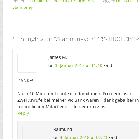
Posted in:
Chipkarte
,
FinTS/HBCI
,
Starmoney
⋅
Tagged:
chipkarte
,
H
Starmoney
4 Thoughts on “
Starmoney: FinTS/HBCI Chipk
James M.
on
3. Januar 2018 at 11:10
said:
DANKE!!!
Nach 10 Minuten konnte ich damit mein Problem lösen.
Zwei Anrufe bei meiner VR-Bank waren – dank geballter 
freundlichen Mitarbeiter – leider erfolglos…
Reply
↓
Raimund
on
4. Januar 2018 at 07:23
said: