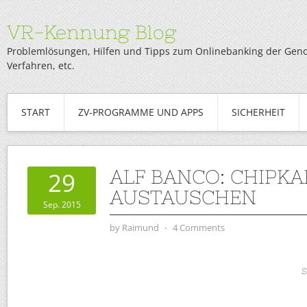
VR-Kennung Blog
Problemlösungen, Hilfen und Tipps zum Onlinebanking der Genob
Verfahren, etc.
START
ZV-PROGRAMME UND APPS
SICHERHEIT
ALF BANCO: CHIPKA
29
AUSTAUSCHEN
Sep. 2015
by
Raimund
⋅
4 Comments
S