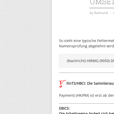
UMSET
by
Raimund
⋅
So sieht eine typische Fehler
Namensprüfung abgelehnt wird
(Nachricht) HIRMG (9050) Di
FinTS/HBCI: Die Sammlerau
Payment) (HKIPM) ist erst ab de
EBICS:
Die Arbeitsweise ändert sich be