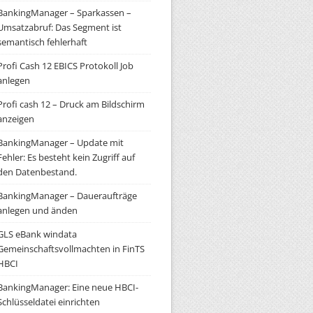
BankingManager – Sparkassen –
Umsatzabruf: Das Segment ist
semantisch fehlerhaft
Profi Cash 12 EBICS Protokoll Job
anlegen
Profi cash 12 – Druck am Bildschirm
anzeigen
BankingManager – Update mit
Fehler: Es besteht kein Zugriff auf
den Datenbestand.
BankingManager – Daueraufträge
anlegen und änden
GLS eBank windata
Gemeinschaftsvollmachten in FinTS
HBCI
BankingManager: Eine neue HBCI-
Schlüsseldatei einrichten