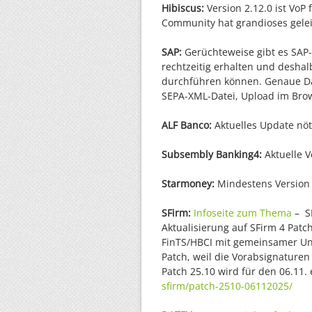
Hibiscus:
Version 2.12.0 ist VoP 
Community hat grandioses gele
SAP:
Gerüchteweise gibt es SAP-
rechtzeitig erhalten und desh
durchführen können. Genaue Dat
SEPA-XML-Datei, Upload im Brow
ALF Banco:
Aktuelles Update nöt
Subsembly Banking4:
Aktuelle V
Starmoney:
Mindestens Version 1
SFirm:
Infoseite zum Thema
– SF
Aktualisierung auf SFirm 4 Patc
FinTS/HBCI mit gemeinsamer Unte
Patch, weil die Vorabsignaturen
Patch 25.10 wird für den 06.11.
sfirm/patch-2510-06112025/