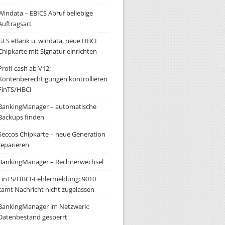
Windata – EBICS Abruf beliebige
Auftragsart
GLS eBank u. windata, neue HBCI
Chipkarte mit Signatur einrichten
Profi cash ab V12:
Kontenberechtigungen kontrollieren
FinTS/HBCI
BankingManager – automatische
Backups finden
Seccos Chipkarte – neue Generation
reparieren
BankingManager – Rechnerwechsel
FinTS/HBCI-Fehlermeldung: 9010
camt Nachricht nicht zugelassen
BankingManager im Netzwerk:
Datenbestand gesperrt