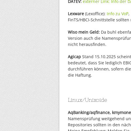
DATEV:
externer Link: Info der
Lexware
(Lexoffice):
Info zu VoP
,
FinTS/HBCI-Schnittstelle sollten
Wiso mein Geld:
Da buhl ebenfal
Version auch die Namensprüfung
nicht herausfinden.
Agicap
Stand 15.10.2025 schein
bedeutet, dass Sie lediglich
durchführen können, sofern die
die Haftung.
Linux/Unixoide
AqBanking/aqfinance, kmymone
Namensprüfung weitgehend und 
Repositories sollten in den näc
Meine Empfehlung: Melden Sie si