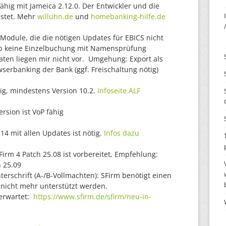
fähig mit Jameica 2.12.0. Der Entwickler und die
istet. Mehr
willuhn.de
und
homebanking-hilfe.de
Module, die die nötigen Updates für EBICS nicht
alb keine Einzelbuchung mit Namensprüfung
en liegen mir nicht vor. Umgehung: Export als
serbanking der Bank (ggf. Freischaltung nötig)
ig, mindestens Version 10.2.
Infoseite ALF
ersion ist VoP fähig
4 mit allen Updates ist nötig.
Infos dazu
irm 4 Patch 25.08 ist vorbereitet, Empfehlung:
h 25.09
rschrift (A-/B-Vollmachten): SFirm benötigt einen
 nicht mehr unterstützt werden.
 erwartet:
https://www.sfirm.de/sfirm/neu-in-