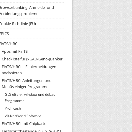
Browserbanking: Anmelde- und
Verbindungsprobleme
Cookie-Richtlinie (EU)
EBICS
FinTS/HBCI
Apps mit FinTS
Checkliste für (xGAD-Geno-)Banker
FinTS/HBCI – Fehlermeldungen
analysieren
FinTS/HBCI Anleitungen und
Menüs einiger Programme
GLS eBank, windata und ddbac
Programme
Profi cash
VR-NetWorld Software
FinTS/HBCI mit Chipkarte
Lastschriftbestände in FinTS/HBCI