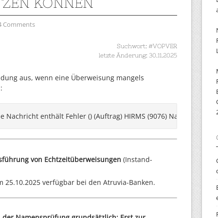
ZEN KÖNNEN
4 Comments
Suchwort: #VOPVER
letzte Änderung: 30.11.2025
meldung aus, wenn eine Überweisung mangels
:
e Nachricht enthält Fehler () (Auftrag) HIRMS (9076) Namensabgleich
sführung von Echtzeitüberweisungen
(Instand-
m 25.10.2025 verfügbar bei den Atruvia-Banken.
i der Namensprüfung grundsätzlich: Erst zur