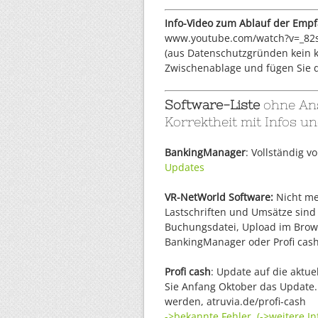
Info-Video zum Ablauf der Emp
www.youtube.com/watch?v=_82
(aus Datenschutzgründen kein kl
Zwischenablage und fügen Sie di
Software-Liste
ohne Ans
Korrektheit mit Infos un
BankingManager
: Vollständig v
Updates
VR-NetWorld Software:
Nicht me
Lastschriften und Umsätze sind
Buchungsdatei, Upload im Brows
BankingManager oder Profi cash
Profi cash
: Update auf die aktue
Sie Anfang Oktober das Update. 
werden, atruvia.de/profi-cash
->bekannte Fehler
(->weitere In