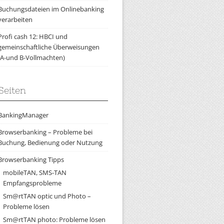
Buchungsdateien im Onlinebanking
verarbeiten
Profi cash 12: HBCI und
gemeinschaftliche Überweisungen
(A-und B-Vollmachten)
Seiten
BankingManager
Browserbanking – Probleme bei
Buchung, Bedienung oder Nutzung
Browserbanking Tipps
mobileTAN, SMS-TAN
Empfangsprobleme
Sm@rtTAN optic und Photo –
Probleme lösen
Sm@rtTAN photo: Probleme lösen