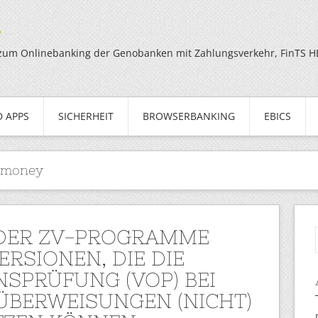
g
zum Onlinebanking der Genobanken mit Zahlungsverkehr, FinTS HBC
 APPS
SICHERHEIT
BROWSERBANKING
EBICS
rmoney
 DER ZV-PROGRAMME
ERSIONEN, DIE DIE
SPRÜFUNG (VOP) BEI
ÜBERWEISUNGEN (NICHT)