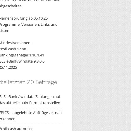
abgeschaltet.
Namensprüfung ab 05.10.25
Programme, Versionen, Links und
Listen
Mindestversionen:
Profi cash 12.98
BankingManager 1.10.1.41
GLS eBank/windata 9.3.0.6
25.11.2025
 erforderlich. ()
die letzten 20 Beiträge
GLS eBank / windata Zahlungen auf
das aktuelle pain-Format umstellen
EBICS – abgelehnte Aufträge zeitnah
erkennen
Profi cash autouser