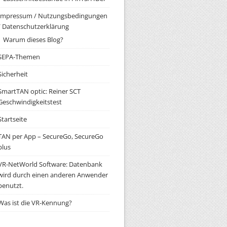
Impressum / Nutzungsbedingungen
/ Datenschutzerklärung
Warum dieses Blog?
SEPA-Themen
Sicherheit
SmartTAN optic: Reiner SCT
Geschwindigkeitstest
Startseite
TAN per App – SecureGo, SecureGo
plus
VR-NetWorld Software: Datenbank
wird durch einen anderen Anwender
benutzt.
Was ist die VR-Kennung?