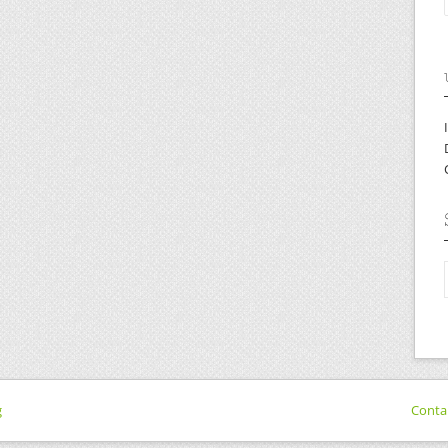
g
Conta