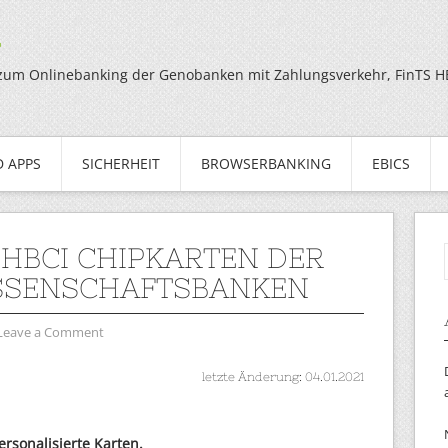
g
zum Onlinebanking der Genobanken mit Zahlungsverkehr, FinTS HBC
 APPS
SICHERHEIT
BROWSERBANKING
EBICS
/HBCI CHIPKARTEN DER
SSENSCHAFTSBANKEN
Leave a Comment
letzte Änderung: 04.01.2021
ersonalisierte Karten.