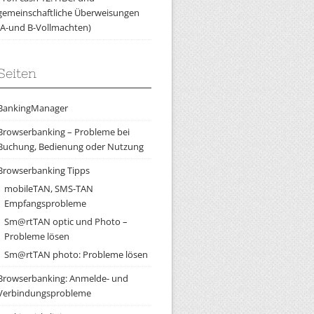
gemeinschaftliche Überweisungen
(A-und B-Vollmachten)
Seiten
BankingManager
Browserbanking – Probleme bei
Buchung, Bedienung oder Nutzung
Browserbanking Tipps
mobileTAN, SMS-TAN
Empfangsprobleme
Sm@rtTAN optic und Photo –
Probleme lösen
Sm@rtTAN photo: Probleme lösen
Browserbanking: Anmelde- und
Verbindungsprobleme