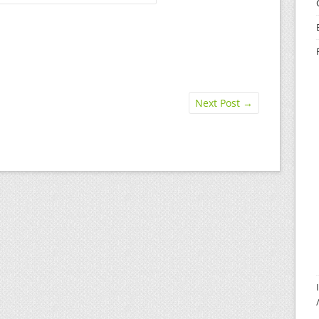
Next Post
→