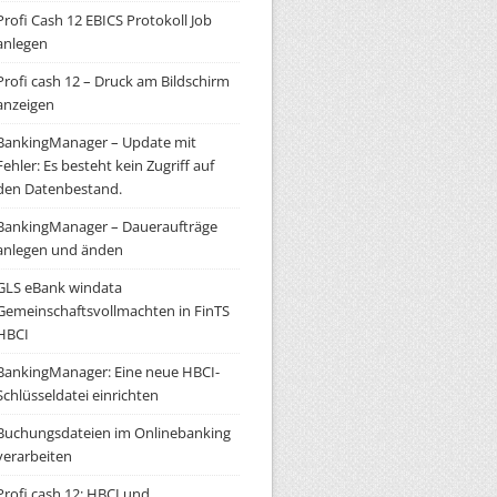
Profi Cash 12 EBICS Protokoll Job
anlegen
Profi cash 12 – Druck am Bildschirm
anzeigen
BankingManager – Update mit
Fehler: Es besteht kein Zugriff auf
den Datenbestand.
BankingManager – Daueraufträge
anlegen und änden
GLS eBank windata
Gemeinschaftsvollmachten in FinTS
HBCI
BankingManager: Eine neue HBCI-
Schlüsseldatei einrichten
Buchungsdateien im Onlinebanking
verarbeiten
Profi cash 12: HBCI und