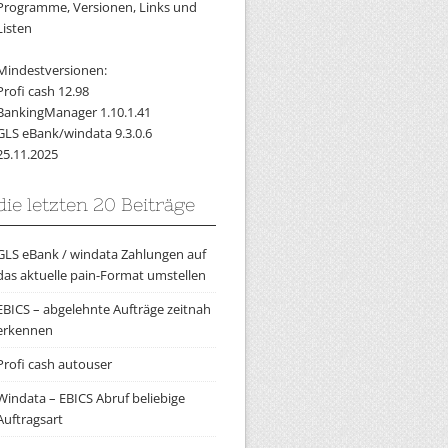
Programme, Versionen, Links und
Listen
Mindestversionen:
Profi cash 12.98
BankingManager 1.10.1.41
GLS eBank/windata 9.3.0.6
25.11.2025
die letzten 20 Beiträge
GLS eBank / windata Zahlungen auf
das aktuelle pain-Format umstellen
EBICS – abgelehnte Aufträge zeitnah
erkennen
Profi cash autouser
Windata – EBICS Abruf beliebige
Auftragsart