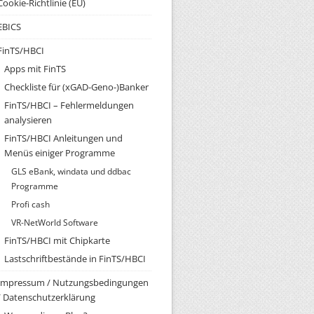
Cookie-Richtlinie (EU)
EBICS
FinTS/HBCI
Apps mit FinTS
Checkliste für (xGAD-Geno-)Banker
FinTS/HBCI – Fehlermeldungen
analysieren
FinTS/HBCI Anleitungen und
Menüs einiger Programme
GLS eBank, windata und ddbac
Programme
Profi cash
VR-NetWorld Software
FinTS/HBCI mit Chipkarte
Lastschriftbestände in FinTS/HBCI
Impressum / Nutzungsbedingungen
/ Datenschutzerklärung