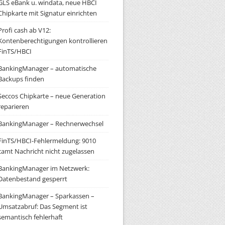
GLS eBank u. windata, neue HBCI
Chipkarte mit Signatur einrichten
Profi cash ab V12:
Kontenberechtigungen kontrollieren
FinTS/HBCI
BankingManager – automatische
Backups finden
Seccos Chipkarte – neue Generation
reparieren
BankingManager – Rechnerwechsel
FinTS/HBCI-Fehlermeldung: 9010
camt Nachricht nicht zugelassen
BankingManager im Netzwerk:
Datenbestand gesperrt
BankingManager – Sparkassen –
Umsatzabruf: Das Segment ist
semantisch fehlerhaft