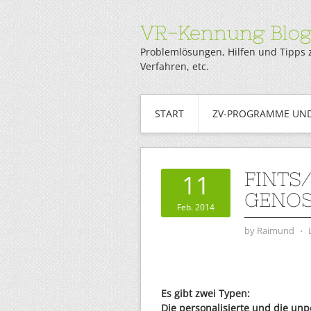
VR-Kennung Blo
Problemlösungen, Hilfen und Tipps 
Verfahren, etc.
START
ZV-PROGRAMME UND
FINTS
11
GENO
Feb. 2014
by
Raimund
⋅
Es gibt zwei Typen:
Die personalisierte und die unp