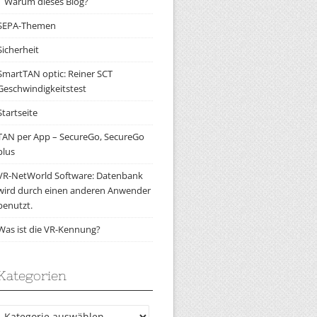
Warum dieses Blog?
SEPA-Themen
Sicherheit
SmartTAN optic: Reiner SCT
Geschwindigkeitstest
Startseite
TAN per App – SecureGo, SecureGo
plus
VR-NetWorld Software: Datenbank
wird durch einen anderen Anwender
benutzt.
Was ist die VR-Kennung?
Kategorien
Kategorien