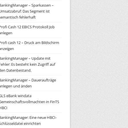
BankingManager – Sparkassen –
Umsatzabruf: Das Segment ist
semantisch fehlerhaft
Profi Cash 12 EBICS Protokoll Job
anlegen
Profi cash 12 – Druck am Bildschirm
anzeigen
BankingManager – Update mit
Fehler: Es besteht kein Zugriff auf
den Datenbestand.
BankingManager – Daueraufträge
anlegen und änden
GLS eBank windata
Gemeinschaftsvollmachten in FinTS
HBCI
BankingManager: Eine neue HBCI-
Schlüsseldatei einrichten