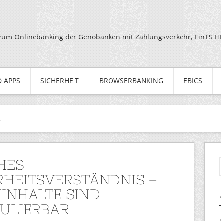
g
zum Onlinebanking der Genobanken mit Zahlungsverkehr, FinTS HBC
 APPS
SICHERHEIT
BROWSERBANKING
EBICS
t
HES
RHEITSVERSTÄNDNIS –
NINHALTE SIND
ULIERBAR