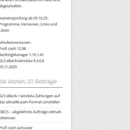
abgeschaltet.
Namensprüfung ab 05.10.25
Programme, Versionen, Links und
Listen
Mindestversionen:
Profi cash 12.98
BankingManager 1.10.1.41
GLS eBank/windata 9.3.0.6
25.11.2025
die letzten 20 Beiträge
GLS eBank / windata Zahlungen auf
das aktuelle pain-Format umstellen
EBICS – abgelehnte Aufträge zeitnah
erkennen
Profi cash autouser