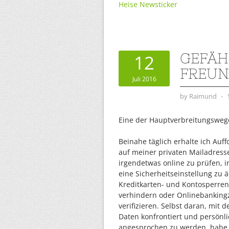
Heise Newsticker
GEFÄH
12
FREUN
Juli 2016
by
Raimund
⋅
Eine der Hauptverbreitungswege 
Beinahe täglich erhalte ich Auf
auf meiner privaten Mailadress
irgendetwas online zu prüfen, 
eine Sicherheitseinstellung zu 
Kreditkarten- und Kontosperren
verhindern oder Onlinebanking
verifizieren. Selbst daran, mit 
Daten konfrontiert und persönl
angesprochen zu werden, habe 