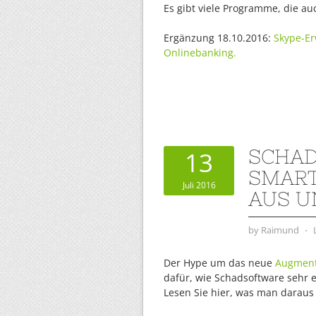
Es gibt viele Programme, die au
Ergänzung 18.10.2016:
Skype-Er
Onlinebanking.
SCHAD
13
SMART
Juli 2016
AUS U
by
Raimund
⋅
Der Hype um das neue
Augment
dafür, wie Schadsoftware sehr e
Lesen Sie hier, was man daraus