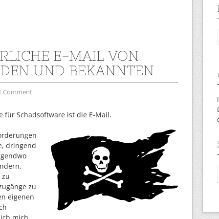
RLICHE E-MAIL VON
DEN UND BEKANNTEN
1 Comment
für Schadsoftware ist die E-Mail.
forderungen
e, dringend
irgendwo
ändern,
 zu
zugänge zu
den eigenen
ich
ich mich