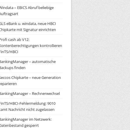
Windata – EBICS Abruf beliebige
Auftragsart
GLS eBank u. windata, neue HBCI
Chipkarte mit Signatur einrichten
Profi cash ab V12:
Kontenberechtigungen kontrollieren
FinTS/HBCI
BankingManager – automatische
Backups finden
Seccos Chipkarte – neue Generation
reparieren
BankingManager – Rechnerwechsel
FinTS/HBCI-Fehlermeldung: 9010
camt Nachricht nicht zugelassen
BankingManager im Netzwerk:
Datenbestand gesperrt