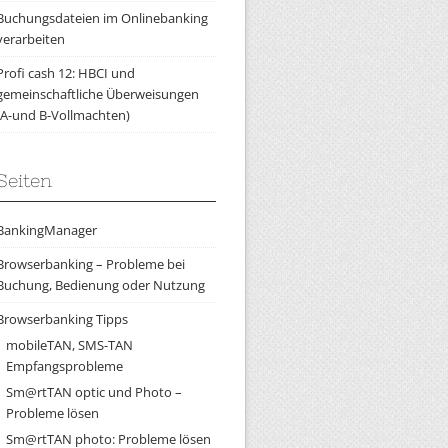
Buchungsdateien im Onlinebanking
verarbeiten
Profi cash 12: HBCI und
gemeinschaftliche Überweisungen
(A-und B-Vollmachten)
Seiten
BankingManager
Browserbanking – Probleme bei
Buchung, Bedienung oder Nutzung
Browserbanking Tipps
mobileTAN, SMS-TAN
Empfangsprobleme
Sm@rtTAN optic und Photo –
Probleme lösen
Sm@rtTAN photo: Probleme lösen