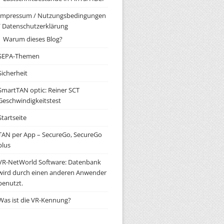
Impressum / Nutzungsbedingungen
/ Datenschutzerklärung
Warum dieses Blog?
SEPA-Themen
Sicherheit
SmartTAN optic: Reiner SCT
Geschwindigkeitstest
Startseite
TAN per App – SecureGo, SecureGo
plus
VR-NetWorld Software: Datenbank
wird durch einen anderen Anwender
benutzt.
Was ist die VR-Kennung?