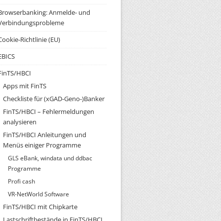
Browserbanking: Anmelde- und
Verbindungsprobleme
Cookie-Richtlinie (EU)
EBICS
FinTS/HBCI
Apps mit FinTS
Checkliste für (xGAD-Geno-)Banker
FinTS/HBCI – Fehlermeldungen
analysieren
FinTS/HBCI Anleitungen und
Menüs einiger Programme
GLS eBank, windata und ddbac
Programme
Profi cash
VR-NetWorld Software
FinTS/HBCI mit Chipkarte
Lastschriftbestände in FinTS/HBCI