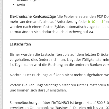
Auslandszahlungsverkehr kann nicht mehr mit 
Kwitt
werden
HBCI-Basic Karten werden nicht mehr unterstütz
Elektronische Kontoauszüge
(die Papier-ersetzenden PDF-Do
für Paranoiker: Die PIN-Abfrage der Karte zur T
mehr „on demand“, also auf Anforderung (oder
irrtümlich
) 
aktiviert werden (ggf. muss die Bank das freischa
werden nach einem festen Zyklus automatisch zugestellt, als
Format ändert sich dadurch auch durchweg auf A4.
Lastschriften
Bisher wurden die Lastschriften „bis auf dem letzten Drücker
vorgehalten, dies ändert sich nun. Liegt der Fälligkeitsterm
14 Tage, dann wird die Buchung an die anderen Banken vers
Nachteil: Der Buchungslauf kann nicht mehr aufgehalten w
Vorteil: Die Zahlungspflichtigen erfahren unter Umständen 
und können sich darauf einstellen.
Sammelbuchungen über FinTS/HBCI ist begrenzt auf 500 Stü
erweiterten Onlinebanking (Business) Dateien mit bis zu 10