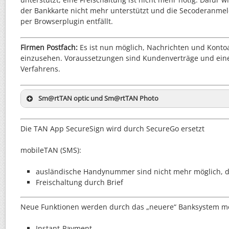
der Bankkarte nicht mehr unterstützt und die Secoderanme
per Browserplugin entfällt.
Firmen Postfach:
Es ist nun möglich, Nachrichten und Konto
einzusehen. Voraussetzungen sind Kundenverträge und eine
Verfahrens.
Sm@rtTAN optic und Sm@rtTAN Photo
Veränderungen im Onlinebanking beim Sm@rtTA
Erzeugung per Chipkarte): alte Leser (HHD 1.3.2) 
Die TAN App SecureSign wird durch SecureGo ersetzt
mehr
mobileTAN (SMS):
im Browserbanking wird die Flackergröße und Ge
mehr durch einen Cookie am lokalen Rechner ges
ausländische Handynummer sind nicht mehr möglich, d
Bankzugang. Nachteil: Die lokalen Gegebenheiten
Freischaltung durch Brief
mehr pro Browser ablegen, dafür gehen die Einst
Löschen nicht verloren
Neue Funktionen werden durch das „neuere“ Banksystem m
bei Verwendung der Tastatur müssen die Zahlen
Stellen eingegeben werden.
Instant-Payment