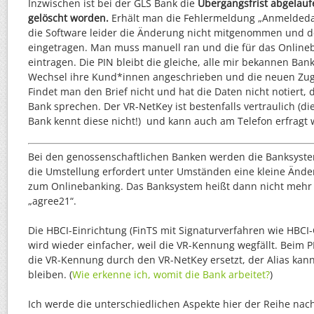
Inzwischen ist bei der GLS Bank die
Übergangsfrist abgelauf
gelöscht worden.
Erhält man die Fehlermeldung „Anmeldedat
die Software leider die Änderung nicht mitgenommen und 
eingetragen. Man muss manuell ran und die für das Online
eintragen. Die PIN bleibt die gleiche, alle mir bekannen Ba
Wechsel ihre Kund*innen angeschrieben und die neuen Zuga
Findet man den Brief nicht und hat die Daten nicht notiert
Bank sprechen. Der VR-NetKey ist bestenfalls vertraulich (di
Bank kennt diese nicht!) und kann auch am Telefon erfragt
Bei den genossenschaftlichen Banken werden die Banksyste
die Umstellung erfordert unter Umständen eine kleine Änd
zum Onlinebanking. Das Banksystem heißt dann nicht mehr
„agree21“.
Die HBCI-Einrichtung (FinTS mit Signaturverfahren wie HBCI-
wird wieder einfacher, weil die VR-Kennung wegfällt. Beim 
die VR-Kennung durch den VR-NetKey ersetzt, der Alias kann
bleiben. (
Wie erkenne ich, womit die Bank arbeitet?
)
Ich werde die unterschiedlichen Aspekte hier der Reihe nac