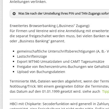
Anleitungen verlinken.
Was Sie nach der Umstellung Ihres PIN und TAN-Zugangs sofort
Erweitertes Browserbanking („Business“ Zugang):
Für Firmen und Vereine wird eine Anmeldung mit erweitert
Rückmeldecode zeigt den VR-NetKey
die separat freigeschaltet werden muss, bei vielen Banken wi
oder „Business Banking“ genannt.
gemeinschaftliche Unterschriftsberechtigungen (A, B,- 
Lastschrifteinzüge
Export MT940 Umsatzdaten und CAMT Tagesumsätze
Freigabe von Rechenzentrums-Buchungen wie Gehaltsl
Upload von Buchungsdateien
Terminierte XML-Dateien werden abgelehnt, wenn der Termin
Notlösung/Trick: Mit einem geeigneten Editor die Terminst
das Datum auf den 01.01.1999 gesetzt wird. siehe auch
Tip
siehe Anleitung
HBCI mit Chipkarte: Secoderfunktion wird generell in Zah
unterstützt, eine Freischaltung ist nicht mehr nötig. Dafür w