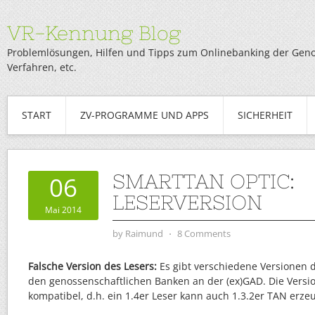
VR-Kennung Blog
Problemlösungen, Hilfen und Tipps zum Onlinebanking der Genob
Verfahren, etc.
START
ZV-PROGRAMME UND APPS
SICHERHEIT
SMARTTAN OPTIC:
06
LESERVERSION
Mai 2014
by
Raimund
⋅
8 Comments
Falsche Version des Lesers:
Es gibt verschiedene Versionen 
den genossenschaftlichen Banken an der (ex)GAD. Die Versi
kompatibel, d.h. ein 1.4er Leser kann auch 1.3.2er TAN erze