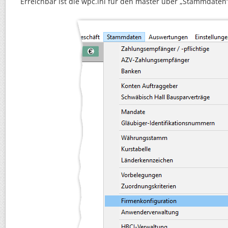
Erreichbar ist die wpc.ini für den master über „Stammdaten“