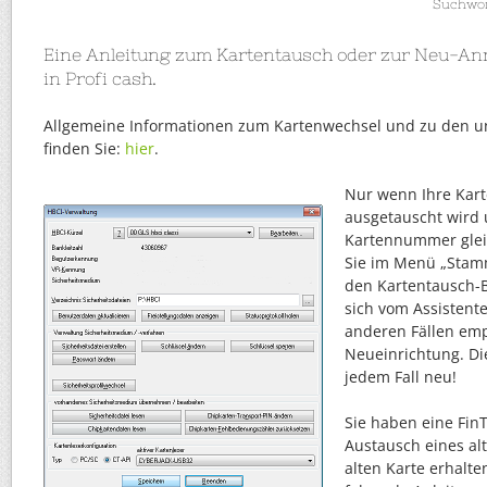
Suchwor
Eine Anleitung zum Kartentausch oder zur Neu-An
in Profi cash.
Allgemeine Informationen zum Kartenwechsel und zu den un
finden Sie:
hier
.
Nur wenn I
hre Kar
ausgetauscht wird 
Kartennummer glei
Sie im Menü „Stam
den Kartentausch-B
sich vom Assistente
anderen Fällen emp
Neueinrichtung. Die
jedem Fall neu!
Sie haben eine Fin
Austausch eines al
alten Karte erhalte