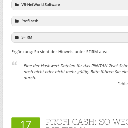
VR-NetWorld Software
Profi cash
SFIRM
Ergänzung: So sieht der Hinweis unter SFIRM aus:
Eine der Hashwert-Dateien für das PIN/TAN-Zwei-Schri
noch nicht oder nicht mehr gültig. Bitte führen Sie e
durch.
Fehle
PROFI CASH: SO WE
17