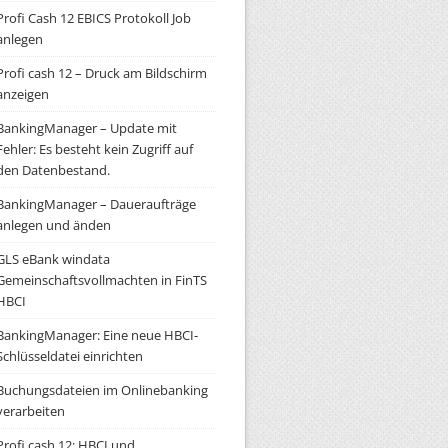
Profi Cash 12 EBICS Protokoll Job
anlegen
Profi cash 12 – Druck am Bildschirm
anzeigen
BankingManager – Update mit
Fehler: Es besteht kein Zugriff auf
den Datenbestand.
BankingManager – Daueraufträge
anlegen und änden
GLS eBank windata
Gemeinschaftsvollmachten in FinTS
HBCI
BankingManager: Eine neue HBCI-
Schlüsseldatei einrichten
Buchungsdateien im Onlinebanking
verarbeiten
Profi cash 12: HBCI und