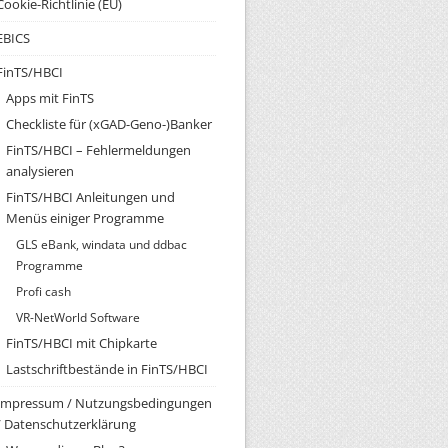
Cookie-Richtlinie (EU)
EBICS
FinTS/HBCI
Apps mit FinTS
Checkliste für (xGAD-Geno-)Banker
FinTS/HBCI – Fehlermeldungen
analysieren
FinTS/HBCI Anleitungen und
Menüs einiger Programme
GLS eBank, windata und ddbac
Programme
Profi cash
VR-NetWorld Software
FinTS/HBCI mit Chipkarte
Lastschriftbestände in FinTS/HBCI
Impressum / Nutzungsbedingungen
/ Datenschutzerklärung