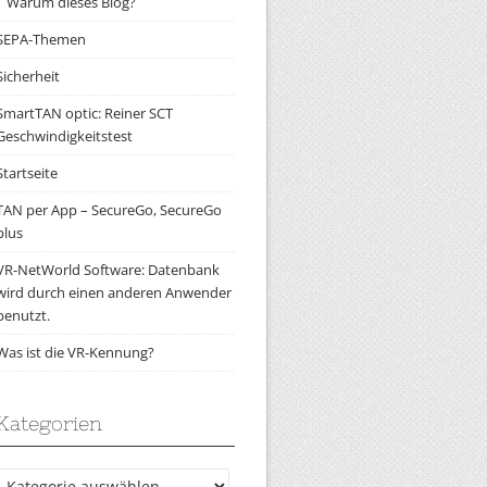
Warum dieses Blog?
SEPA-Themen
Sicherheit
SmartTAN optic: Reiner SCT
Geschwindigkeitstest
Startseite
TAN per App – SecureGo, SecureGo
plus
VR-NetWorld Software: Datenbank
wird durch einen anderen Anwender
benutzt.
Was ist die VR-Kennung?
Kategorien
Kategorien