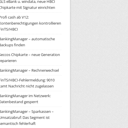
GLS eBank u. windata, neue HBCI
Chipkarte mit Signatur einrichten
Profi cash ab V12:
Kontenberechtigungen kontrollieren
FinTS/HBCI
BankingManager – automatische
Backups finden
Seccos Chipkarte – neue Generation
reparieren
BankingManager – Rechnerwechsel
FinTS/HBCI-Fehlermeldung: 9010
camt Nachricht nicht zugelassen
BankingManager im Netzwerk:
Datenbestand gesperrt
BankingManager – Sparkassen –
Umsatzabruf: Das Segment ist
semantisch fehlerhaft