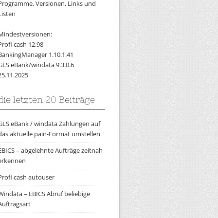
Programme, Versionen, Links und
Listen
Mindestversionen:
Profi cash 12.98
BankingManager 1.10.1.41
GLS eBank/windata 9.3.0.6
25.11.2025
die letzten 20 Beiträge
GLS eBank / windata Zahlungen auf
das aktuelle pain-Format umstellen
EBICS – abgelehnte Aufträge zeitnah
erkennen
Profi cash autouser
Windata – EBICS Abruf beliebige
Auftragsart