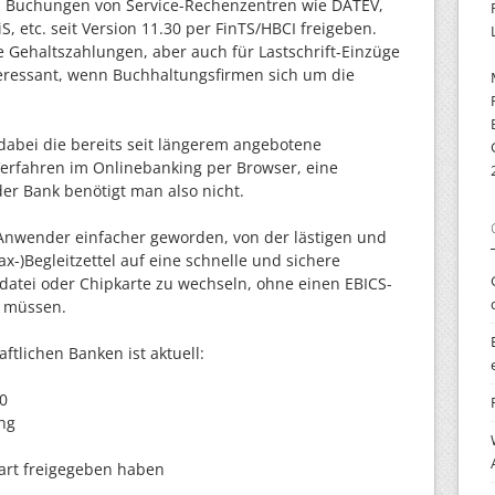
nn Buchungen von Service-Rechenzentren wie DATEV,
, etc. seit Version 11.30 per FinTS/HBCI freigeben.
he Gehaltszahlungen, aber auch für Lastschrift-Einzüge
ressant, wenn Buchhaltungsfirmen sich um die
t dabei die bereits seit längerem angebotene
Verfahren im Onlinebanking per Browser, eine
der Bank benötigt man also nicht.
sh Anwender einfacher geworden, von der lästigen und
x-)Begleitzettel auf eine schnelle und sichere
datei oder Chipkarte zu wechseln, ohne einen EBICS-
u müssen.
tlichen Banken ist aktuell:
30
ng
art freigegeben haben