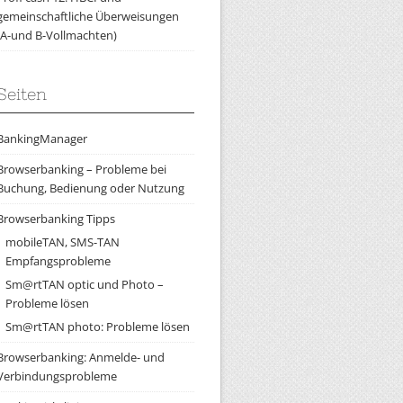
gemeinschaftliche Überweisungen
(A-und B-Vollmachten)
Seiten
BankingManager
Browserbanking – Probleme bei
Buchung, Bedienung oder Nutzung
Browserbanking Tipps
mobileTAN, SMS-TAN
Empfangsprobleme
Sm@rtTAN optic und Photo –
Probleme lösen
Sm@rtTAN photo: Probleme lösen
Browserbanking: Anmelde- und
Verbindungsprobleme