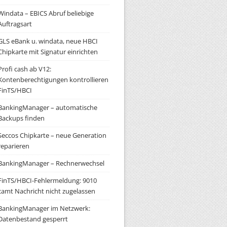
Windata – EBICS Abruf beliebige
Auftragsart
GLS eBank u. windata, neue HBCI
Chipkarte mit Signatur einrichten
Profi cash ab V12:
Kontenberechtigungen kontrollieren
FinTS/HBCI
BankingManager – automatische
Backups finden
Seccos Chipkarte – neue Generation
reparieren
BankingManager – Rechnerwechsel
FinTS/HBCI-Fehlermeldung: 9010
camt Nachricht nicht zugelassen
BankingManager im Netzwerk:
Datenbestand gesperrt