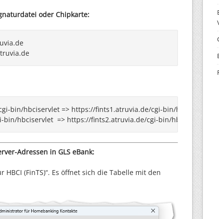
gnaturdatei oder Chipkarte:
ruvia.de

atruvia.de
gi-bin/hbciservlet => https://fints1.atruvia.de/cgi-bin/hbciservlet

erver-Adressen in GLS eBank:
r HBCI (FinTS)“. Es öffnet sich die Tabelle mit den