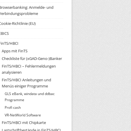
Browserbanking: Anmelde- und
Verbindungsprobleme
Cookie-Richtlinie (EU)
EBICS
FinTS/HBCI
Apps mit FinTS
Checkliste für (xGAD-Geno-)Banker
FinTS/HBCI – Fehlermeldungen
analysieren
FinTS/HBCI Anleitungen und
Menüs einiger Programme
GLS eBank, windata und ddbac
Programme
Profi cash
VR-NetWorld Software
FinTS/HBCI mit Chipkarte
Lastschriftbestände in FinTS/HBCI