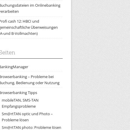
Buchungsdateien im Onlinebanking
verarbeiten
Profi cash 12: HBCI und
gemeinschaftliche Überweisungen
(A-und B-Vollmachten)
Seiten
BankingManager
Browserbanking – Probleme bei
Buchung, Bedienung oder Nutzung
Browserbanking Tipps
mobileTAN, SMS-TAN
Empfangsprobleme
Sm@rtTAN optic und Photo –
Probleme lösen
Sm@rtTAN photo: Probleme lösen