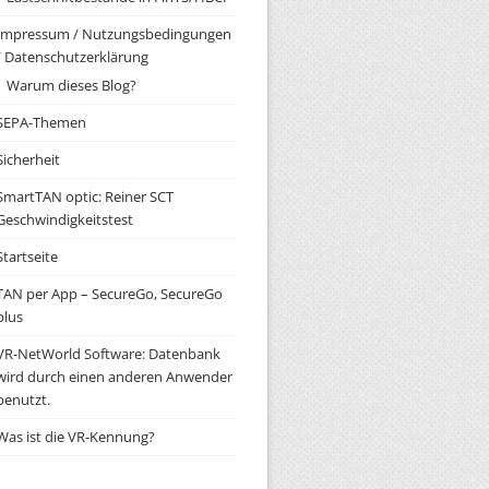
Impressum / Nutzungsbedingungen
/ Datenschutzerklärung
Warum dieses Blog?
SEPA-Themen
Sicherheit
SmartTAN optic: Reiner SCT
Geschwindigkeitstest
Startseite
TAN per App – SecureGo, SecureGo
plus
VR-NetWorld Software: Datenbank
wird durch einen anderen Anwender
benutzt.
Was ist die VR-Kennung?