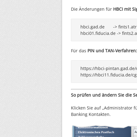
Die Änderungen für
HBCI mit Si
hbci.gad.de       -> fints1.at
hbci01.fiducia.de -> fints2.
Für das
PIN und TAN-Verfahren:
https://hbci-pintan.gad.de/c
So prüfen und ändern Sie die S
Klicken Sie auf „Administrator fü
Banking Kontakten.