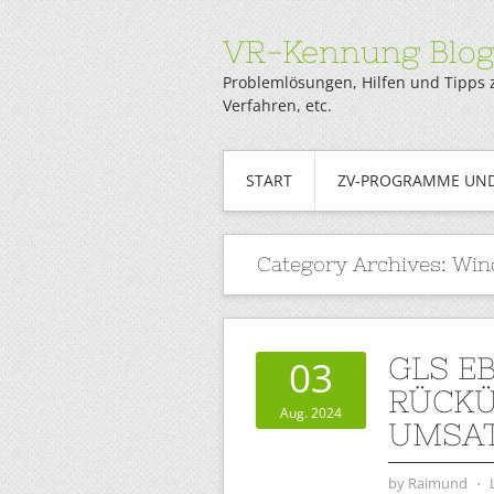
VR-Kennung Blo
Problemlösungen, Hilfen und Tipps 
Verfahren, etc.
START
ZV-PROGRAMME UND
Category Archives:
Win
GLS E
03
RÜCKÜ
Aug. 2024
UMSAT
by
Raimund
⋅