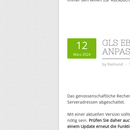
GLS E
12
ANPA
März 2024
by
Raimund
⋅
Das genossenschaftliche Rechen
Serveradressen abgeschaltet.
Mit einer aktuellen Version sol
nötig sein.
Prüfen Sie daher auch
einem Update erneut die Funkti