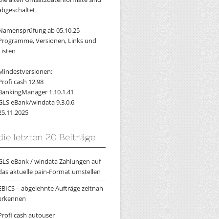
abgeschaltet.
Namensprüfung ab 05.10.25
Programme, Versionen, Links und
Listen
Mindestversionen:
Profi cash 12.98
BankingManager 1.10.1.41
GLS eBank/windata 9.3.0.6
25.11.2025
die letzten 20 Beiträge
GLS eBank / windata Zahlungen auf
das aktuelle pain-Format umstellen
EBICS – abgelehnte Aufträge zeitnah
erkennen
Profi cash autouser