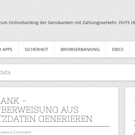
g
zum Onlinebanking der Genobanken mit Zahlungsverkehr, FinTS HBC
 APPS
SICHERHEIT
BROWSERBANKING
EBICS
data
BANK –
BERWEISUNG AUS
ZDATEN GENERIEREN
Leave a Comment