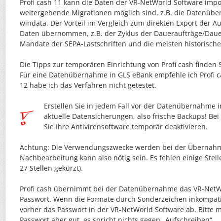
Profi cash 11 kann die Daten der VR-NetWorld Software impo
weitergehende Migrationen möglich sind, z.B. die Datenüb
windata. Der Vorteil im Vergleich zum direkten Export der A
Daten übernommen, z.B. der Zyklus der Daueraufträge/Dauer
Mandate der SEPA-Lastschriften und die meisten historisch
Die Tipps zur temporären Einrichtung von Profi cash finden S
Für eine Datenübernahme in GLS eBank empfehle ich Profi ca
12 habe ich das Verfahren nicht getestet.
Erstellen Sie in jedem Fall vor der Datenübernahme
aktuelle Datensicherungen, also frische Backups! Bei 
Sie Ihre Antivirensoftware temporär deaktivieren.
Achtung: Die Verwendungszwecke werden bei der Übernahme
Nachbearbeitung kann also nötig sein. Es fehlen einige Stell
27 Stellen gekürzt).
Profi cash übernimmt bei der Datenübernahme das VR-NetW
Passwort. Wenn die Formate durch Sonderzeichen inkompatib
vorher das Passwort in der VR-NetWorld Software ab. Bitte m
Passwort aber gut, es spricht nichts gegen „Aufschreiben“.