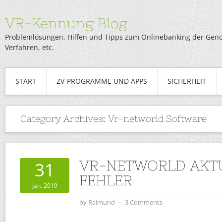
VR-Kennung Blog
Problemlösungen, Hilfen und Tipps zum Onlinebanking der Genob
Verfahren, etc.
START
ZV-PROGRAMME UND APPS
SICHERHEIT
Category Archives:
Vr-networld Software
VR-NETWORLD AKT
31
FEHLER
Jan. 2019
by
Raimund
⋅
3 Comments