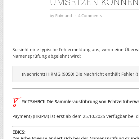
UMSETZEN KÖNNEN
by
Raimund
⋅
4 Comments
So sieht eine typische Fehlermeldung aus, wenn eine Über
Namensprüfung abgelehnt wird:
(Nachricht) HIRMG (9050) Die Nachricht enthält Fehler ()
FinTS/HBCI: Die Sammlerausführung von Echtzeitüberw
Payment) (HKIPM) ist erst ab dem 25.10.2025 verfügbar bei 
EBICS:
Die Arbeitsweise ändert sich bei der Namensprüfung grundsä