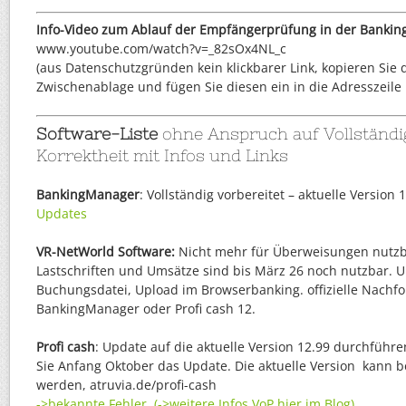
Info-Video zum Ablauf der Empfängerprüfung in der Bankin
www.youtube.com/watch?v=_82sOx4NL_c
(aus Datenschutzgründen kein klickbarer Link, kopieren Sie d
Zwischenablage und fügen Sie diesen ein in die Adresszeile 
Software-Liste
ohne Anspruch auf Vollständi
Korrektheit mit Infos und Links
BankingManager
: Vollständig vorbereitet – aktuelle Version 1
Updates
VR-NetWorld Software:
Nicht mehr für Überweisungen nutzb
Lastschriften und Umsätze sind bis März 26 noch nutzbar. 
Buchungsdatei, Upload im Browserbanking. offizielle Nachfo
BankingManager oder Profi cash 12.
Profi cash
: Update auf die aktuelle Version 12.99 durchführe
Sie Anfang Oktober das Update. Die aktuelle Version kann b
werden, atruvia.de/profi-cash
->bekannte Fehler
(->weitere Infos VoP hier im Blog)