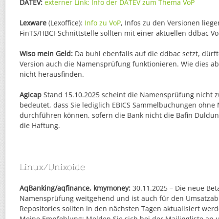
DATEV:
externer Link: Info der DATEV zum Thema VoP
Lexware
(Lexoffice):
Info zu VoP
, Infos zu den Versionen liege
FinTS/HBCI-Schnittstelle sollten mit einer aktuellen ddbac V
Wiso mein Geld:
Da buhl ebenfalls auf die ddbac setzt, dürft
Version auch die Namensprüfung funktionieren. Wie dies ab
nicht herausfinden.
Agicap
Stand 15.10.2025 scheint die Namensprüfung nicht z
bedeutet, dass Sie lediglich EBICS Sammelbuchungen ohn
durchführen können, sofern die Bank nicht die Bafin Duldun
die Haftung.
Linux/Unixoide
AqBanking/aqfinance, kmymoney:
30.11.2025 – Die neue Beta
Namensprüfung weitgehend und ist auch für den Umsatzabr
Repositories sollten in den nächsten Tagen aktualisiert werd
Meine Empfehlung: Melden Sie sich bei der Mailingliste an u