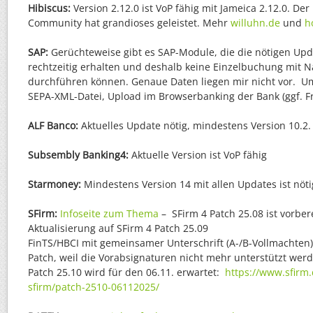
Hibiscus:
Version 2.12.0 ist VoP fähig mit Jameica 2.12.0. Der
Community hat grandioses geleistet. Mehr
willuhn.de
und
h
SAP:
Gerüchteweise gibt es SAP-Module, die die nötigen Upda
rechtzeitig erhalten und deshalb keine Einzelbuchung mit
durchführen können. Genaue Daten liegen mir nicht vor. U
SEPA-XML-Datei, Upload im Browserbanking der Bank (ggf. Fr
ALF Banco:
Aktuelles Update nötig, mindestens Version 10.2
Subsembly Banking4:
Aktuelle Version ist VoP fähig
Starmoney:
Mindestens Version 14 mit allen Updates ist nöt
SFirm:
Infoseite zum Thema
– SFirm 4 Patch 25.08 ist vorber
Aktualisierung auf SFirm 4 Patch 25.09
FinTS/HBCI mit gemeinsamer Unterschrift (A-/B-Vollmachten)
Patch, weil die Vorabsignaturen nicht mehr unterstützt wer
Patch 25.10 wird für den 06.11. erwartet:
https://www.sfirm.
sfirm/patch-2510-06112025/