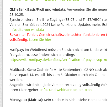
GLS eBank Basis/Profi und windata:
Verwenden Sie die neues
28.10.25.
Synchronisieren Sie Ihre Zugänge (EBICS und FinTS/HBCI) na
Version 8 erhält seit 2024 keine Funktions-Updates mehr, Echt
Infoseite von windata
Bekannter Fehler: Gemeinschaftsvollmachten funktionieren 
vollständig.
Lesen Sie hier
konfipay:
Im Webdienst müssen Sie sich nicht um Updates 
Freigabeprozesse ändern sich allerdings
https://wiki.konfipay.de/konfipay/verification-of-payee-vop-k
Multicash, Geno Cash
(Info Mitte September): GENO cash akt
Servicepack 14, es soll bis zum 5. Oktober durch ein Online-
werden.
Angeblich wird nicht jede Version rechtzeitig
vollständig
VoP 
Ihren Lizenzgeber.
Infos und webinare bei omikron
Moneyplex (Matrica):
Kein Update in Sicht, siehe Homebankin