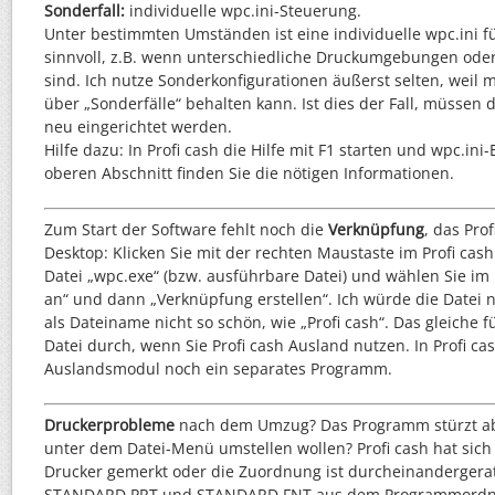
Sonderfall:
individuelle wpc.ini-Steuerung.
Unter bestimmten Umständen ist eine individuelle wpc.ini fü
sinnvoll, z.B. wenn unterschiedliche Druckumgebungen ode
sind. Ich nutze Sonderkonfigurationen äußerst selten, weil
über „Sonderfälle“ behalten kann. Ist dies der Fall, müssen d
neu eingerichtet werden.
Hilfe dazu: In Profi cash die Hilfe mit F1 starten und wpc.ini
oberen Abschnitt finden Sie die nötigen Informationen.
Zum Start der Software fehlt noch die
Verknüpfung
, das Pro
Desktop: Klicken Sie mit der rechten Maustaste im Profi ca
Datei „wpc.exe“ (bzw. ausführbare Datei) und wählen Sie i
an“ und dann „Verknüpfung erstellen“. Ich würde die Datei
als Dateiname nicht so schön, wie „Profi cash“. Das gleiche f
Datei durch, wenn Sie Profi cash Ausland nutzen. In Profi cas
Auslandsmodul noch ein separates Programm.
Druckerprobleme
nach dem Umzug? Das Programm stürzt ab
unter dem Datei-Menü umstellen wollen? Profi cash hat sich
Drucker gemerkt oder die Zuordnung ist durcheinandergerat
STANDARD.PRT und STANDARD.FNT aus dem Programmordn