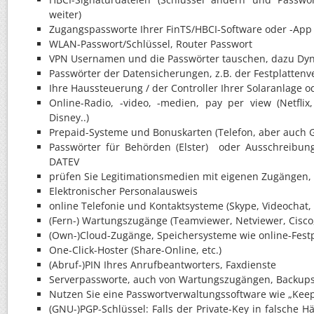
weiter)
Zugangspassworte Ihrer FinTS/HBCI-Software oder -App
WLAN-Passwort/Schlüssel, Router Passwort
VPN Usernamen und die Passwörter tauschen, dazu Dynd
Passwörter der Datensicherungen, z.B. der Festplattenv
Ihre Haussteuerung / der Controller Ihrer Solaranlage 
Online-Radio, -video, -medien, pay per view (Netflix
Disney..)
Prepaid-Systeme und Bonuskarten (Telefon, aber auch 
Passwörter für Behörden (Elster) oder Ausschreibun
DATEV
prüfen Sie Legitimationsmedien mit eigenen Zugängen
Elektronischer Personalausweis
online Telefonie und Kontaktsysteme (Skype, Videochat, 
(Fern-) Wartungszugänge (Teamviewer, Netviewer, Cisco,
(Own-)Cloud-Zugänge, Speichersysteme wie online-Festpl
One-Click-Hoster (Share-Online, etc.)
(Abruf-)PIN Ihres Anrufbeantworters, Faxdienste
Serverpassworte, auch von Wartungszugängen, Backups
Nutzen Sie eine Passwortverwaltungssoftware wie „Kee
(GNU-)PGP-Schlüssel: Falls der Private-Key in falsche 