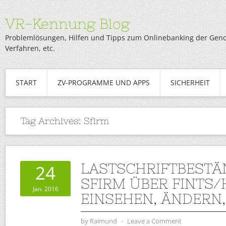
VR-Kennung Blog
Problemlösungen, Hilfen und Tipps zum Onlinebanking der Genob
Verfahren, etc.
START
ZV-PROGRAMME UND APPS
SICHERHEIT
Tag Archives:
Sfirm
LASTSCHRIFTBESTÄ
24
SFIRM ÜBER FINTS/
Jan. 2016
EINSEHEN, ÄNDERN
by
Raimund
⋅
Leave a Comment