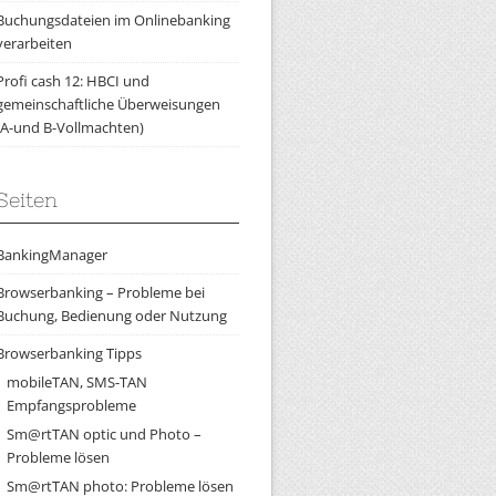
Buchungsdateien im Onlinebanking
verarbeiten
Profi cash 12: HBCI und
gemeinschaftliche Überweisungen
(A-und B-Vollmachten)
Seiten
BankingManager
Browserbanking – Probleme bei
Buchung, Bedienung oder Nutzung
Browserbanking Tipps
mobileTAN, SMS-TAN
Empfangsprobleme
Sm@rtTAN optic und Photo –
Probleme lösen
Sm@rtTAN photo: Probleme lösen