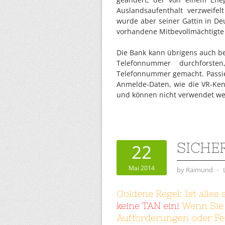
Auslandsaufenthalt verzweife
wurde aber seiner Gattin in Deu
vorhandene Mitbevollmächtigte 
Die Bank kann übrigens auch b
Telefonnummer durchforste
Telefonnummer gemacht. Passier
Anmelde-Daten, wie die VR-Kenn
und können nicht verwendet we
SICHE
22
Mai 2014
by
Raimund
⋅
Goldene Regel: Ist alles
keine TAN ein!
Wenn Sie
Aufforderungen oder Fe