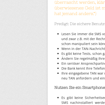
überrascht werden, klär
überwiesenes Geld ist mei
hat jemand anders.“)
Predigt: Die sichere Benu
Lesen Sie immer die SMS vo
und zwar z.B. mit der Rech
schon manipuliert sein kön
Wenn in der TAN-Nachricht
Es gibt keine Tests, schon 
Ändern Sie regelmäßig Ihre
Ein seriöser Ansprechpartn
Die Bank kennt Ihre Telefo
Ihre eingegebene TAN war un
neu TAN anfordern und ei
Nutzen Sie ein Smartphon
Es gibt keine Sicherheits
SMS nachinstalliert wer