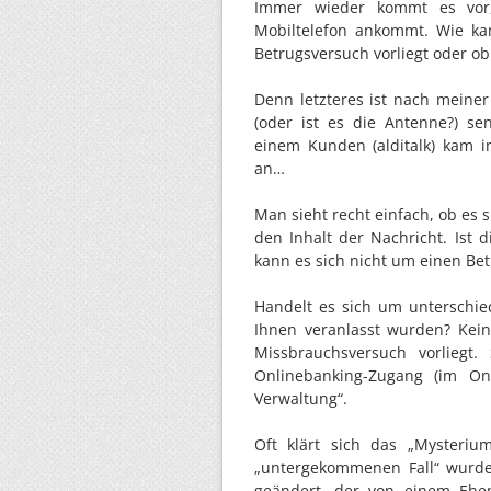
Immer wieder kommt es vor
Mobiltelefon ankommt. Wie ka
Betrugsversuch vorliegt oder ob
Denn letzteres ist nach meiner
(oder ist es die Antenne?) se
einem Kunden (alditalk) kam 
an…
Man sieht recht einfach, ob es 
den Inhalt der Nachricht. Ist
kann es sich nicht um einen Be
Handelt es sich um unterschie
Ihnen veranlasst wurden? Keine
Missbrauchsversuch vorliegt.
Onlinebanking-Zugang (im On
Verwaltung“.
Oft klärt sich das „Mysteriu
„untergekommenen Fall“ wurde
geändert, der von einem Ehe