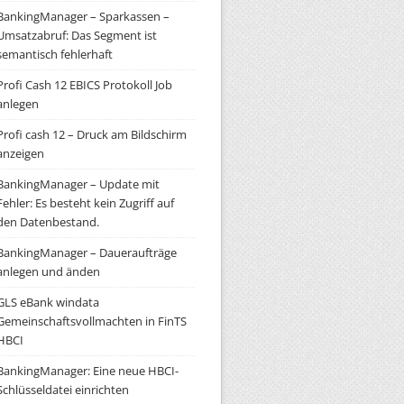
BankingManager – Sparkassen –
Umsatzabruf: Das Segment ist
semantisch fehlerhaft
Profi Cash 12 EBICS Protokoll Job
anlegen
Profi cash 12 – Druck am Bildschirm
anzeigen
BankingManager – Update mit
Fehler: Es besteht kein Zugriff auf
den Datenbestand.
BankingManager – Daueraufträge
anlegen und änden
GLS eBank windata
Gemeinschaftsvollmachten in FinTS
HBCI
BankingManager: Eine neue HBCI-
Schlüsseldatei einrichten