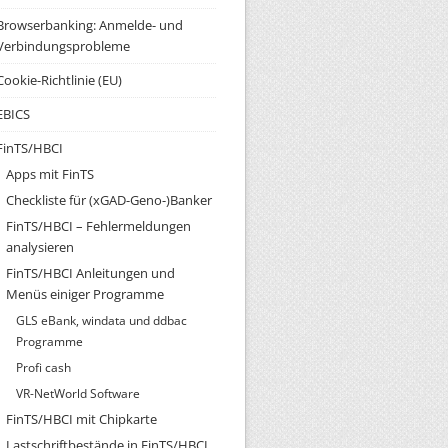
Browserbanking: Anmelde- und
Verbindungsprobleme
Cookie-Richtlinie (EU)
EBICS
FinTS/HBCI
Apps mit FinTS
Checkliste für (xGAD-Geno-)Banker
FinTS/HBCI – Fehlermeldungen
analysieren
FinTS/HBCI Anleitungen und
Menüs einiger Programme
GLS eBank, windata und ddbac
Programme
Profi cash
VR-NetWorld Software
FinTS/HBCI mit Chipkarte
Lastschriftbestände in FinTS/HBCI