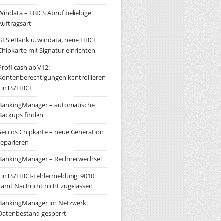
Windata – EBICS Abruf beliebige
Auftragsart
GLS eBank u. windata, neue HBCI
Chipkarte mit Signatur einrichten
Profi cash ab V12:
Kontenberechtigungen kontrollieren
FinTS/HBCI
BankingManager – automatische
Backups finden
Seccos Chipkarte – neue Generation
reparieren
BankingManager – Rechnerwechsel
FinTS/HBCI-Fehlermeldung: 9010
camt Nachricht nicht zugelassen
BankingManager im Netzwerk:
Datenbestand gesperrt