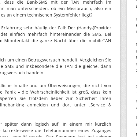
, dass die Bank-SMS mit der TAN mehrfach im
nn man unterscheiden, ob ein Missbrauch, also ein
 es an einem technischen Systemfehler liegt?
 Erfahrung sehr häufig der Fall: Der (Handy-)Provider
ndet einfach mehrfach hintereinander die SMS. Bei
im Minutentakt die ganze Nacht über die mobileTAN
sich um einen Betrugsversuch handelt: Vergleichen Sie
 die SMS und insbesondere die TAN die gleiche, dann
trugsversuch handeln.
dliche Inhalte und um Überweisungen, die nicht von
 Panik – die Wahrscheinlichkeit ist groß, dass kein
 Sperren Sie trotzdem lieber zur Sicherheit Ihren
linebanking anmelden und dort unter „Service &
m“ später dann logisch auf: In einem mir kürzlich
 korrekterweise die Telefonnummer eines Zuganges
paar „geteilt“ wurde. Der Ehemann hat bei seinem