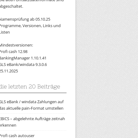
abgeschaltet.
Namensprüfung ab 05.10.25
Programme, Versionen, Links und
Listen
Mindestversionen:
Profi cash 12.98
BankingManager 1.10.1.41
GLS eBank/windata 9.3.0.6
25.11.2025
die letzten 20 Beiträge
GLS eBank / windata Zahlungen auf
das aktuelle pain-Format umstellen
EBICS – abgelehnte Aufträge zeitnah
erkennen
Profi cash autouser