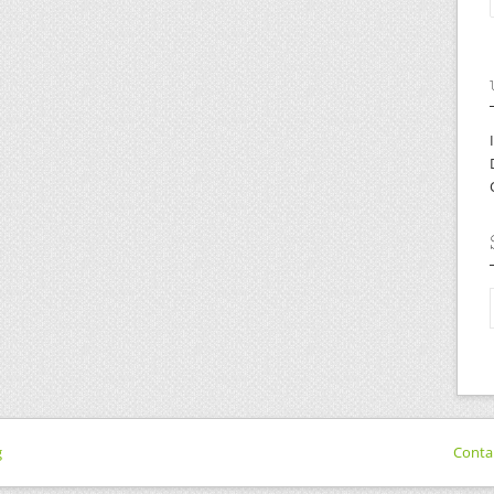
g
Conta