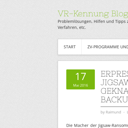
VR-Kennung Blo
Problemlösungen, Hilfen und Tipps 
Verfahren, etc.
START
ZV-PROGRAMME UND
ERPRE
17
JIGSA
Mai 2016
GEKNA
BACKU
by
Raimund
⋅
Die Macher der Jigsaw-Ransomw