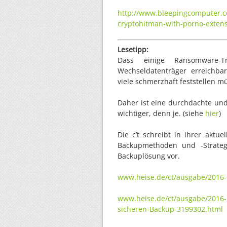
http://www.bleepingcomputer.
cryptohitman-with-porno-extens
Lesetipp:
Dass einige Ransomware-
Wechseldatenträger erreichba
viele schmerzhaft feststellen m
Daher ist eine durchdachte und
wichtiger, denn je. (siehe
hier
)
Die c’t schreibt in ihrer aktu
Backupmethoden und -Strategi
Backuplösung vor.
www.heise.de/ct/ausgabe/2016-
www.heise.de/ct/ausgabe/2016-1
sicheren-Backup-3199302.html