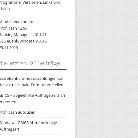
Programme, Versionen, Links und
Listen
Mindestversionen:
Profi cash 12.98
BankingManager 1.10.1.41
GLS eBank/windata 9.3.0.6
25.11.2025
die letzten 20 Beiträge
GLS eBank / windata Zahlungen auf
das aktuelle pain-Format umstellen
EBICS – abgelehnte Aufträge zeitnah
erkennen
Profi cash autouser
Windata – EBICS Abruf beliebige
Auftragsart