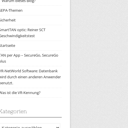
Warum dieses Blog?
SEPA-Themen
Sicherheit
SmartTAN optic: Reiner SCT
Geschwindigkeitstest
Startseite
TAN per App – SecureGo, SecureGo
plus
VR-NetWorld Software: Datenbank
wird durch einen anderen Anwender
benutzt.
Was ist die VR-Kennung?
Kategorien
Kategorien