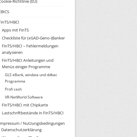
Cookie-Richtlinie (EU)
EBICS
FinTS/HBCI
Apps mit FinTS
Checkliste für (xGAD-Geno-)Banker
FinTS/HBCI – Fehlermeldungen
analysieren
FinTS/HBCI Anleitungen und
Menüs einiger Programme
GLS eBank, windata und ddbac
Programme
Profi cash
VR-NetWorld Software
FinTS/HBCI mit Chipkarte
Lastschriftbestände in FinTS/HBCI
Impressum / Nutzungsbedingungen
/ Datenschutzerklärung