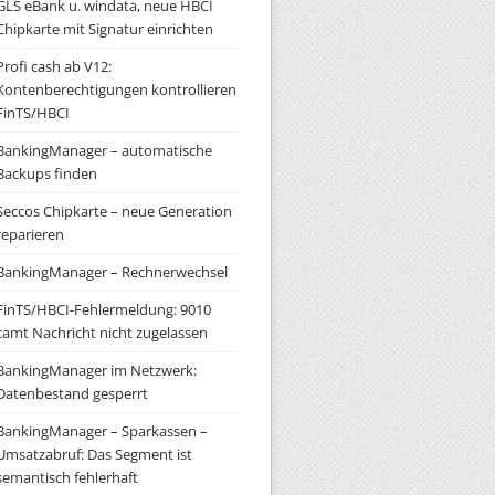
GLS eBank u. windata, neue HBCI
Chipkarte mit Signatur einrichten
Profi cash ab V12:
Kontenberechtigungen kontrollieren
FinTS/HBCI
BankingManager – automatische
Backups finden
Seccos Chipkarte – neue Generation
reparieren
BankingManager – Rechnerwechsel
FinTS/HBCI-Fehlermeldung: 9010
camt Nachricht nicht zugelassen
BankingManager im Netzwerk:
Datenbestand gesperrt
BankingManager – Sparkassen –
Umsatzabruf: Das Segment ist
semantisch fehlerhaft