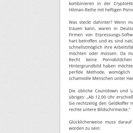
kombinieren in der CryptoHi
Hitman-Reihe mit heftigen Porn
Was steckt dahinter? Wenn m
trauen kann, waren in Deutsc
Firmen von Erpressungs-Soft
hart betroffen und es sind nat
schnellstmöglich ihre Arbeitsfä
möchten oder müssen. Da man
Recht keine Pornobildche
Hintergrundbild haben möchte,
perfide Methode, womöglich z
schamvolle Menschen unter Han
Die übliche Countdown und Lö
übriges: „Ab 12.00 Uhr erschie
Sie rechtzeitig den Geldkoffer
rechte untere Bildschirmecke.“
Glücklicherweise muss darau
worden zu sein: