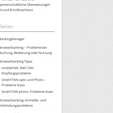
gemeinschaftliche Überweisungen
(A-und B-Vollmachten)
Seiten
BankingManager
Browserbanking – Probleme bei
Buchung, Bedienung oder Nutzung
Browserbanking Tipps
mobileTAN, SMS-TAN
Empfangsprobleme
Sm@rtTAN optic und Photo –
Probleme lösen
Sm@rtTAN photo: Probleme lösen
Browserbanking: Anmelde- und
Verbindungsprobleme