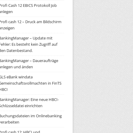
Profi Cash 12 EBICS Protokoll Job
anlegen
Profi cash 12 – Druck am Bildschirm
anzeigen
BankingManager – Update mit
Fehler: Es besteht kein Zugriff auf
den Datenbestand.
BankingManager – Daueraufträge
anlegen und änden
GLS eBank windata
Gemeinschaftsvollmachten in FinTS
HBCI
BankingManager: Eine neue HBCI-
Schlüsseldatei einrichten
Buchungsdateien im Onlinebanking
verarbeiten
Profi cash 12: HBCI und