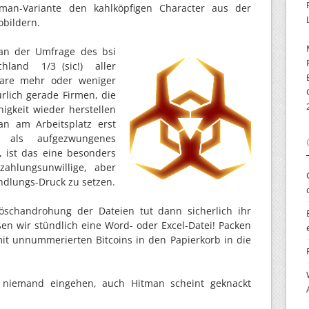
tman-Variante den kahlköpfigen Character aus der
obildern.
an der Umfrage des bsi
hland 1/3 (sic!) aller
ware mehr oder weniger
ürlich gerade Firmen, die
higkeit wieder herstellen
 am Arbeitsplatz erst
n als aufgezwungenes
 ist das eine besonders
ahlungsunwillige, aber
dlungs-Druck zu setzen.
schandrohung der Dateien tut dann sicherlich ihr
ßen wir stündlich eine Word- oder Excel-Datei! Packen
 mit unnummerierten Bitcoins in den Papierkorb in die
f niemand eingehen, auch Hitman scheint geknackt