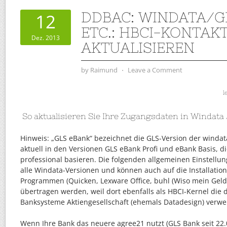
DDBAC: WINDATA/G
12
ETC.: HBCI-KONTAK
Dez. 2013
AKTUALISIEREN
by
Raimund
⋅
Leave a Comment
l
So aktualisieren Sie Ihre Zugangsdaten in Windata
Hinweis: „GLS eBank“ bezeichnet die GLS-Version der windata
aktuell in den Versionen GLS eBank Profi und eBank Basis, d
professional basieren. Die folgenden allgemeinen Einstellu
alle Windata-Versionen und können auch auf die Installatio
Programmen (Quicken, Lexware Office, buhl (Wiso mein Geld..)
übertragen werden, weil dort ebenfalls als HBCI-Kernel die
Banksysteme Aktiengesellschaft (ehemals Datadesign) verw
Wenn Ihre Bank das neuere agree21 nutzt (GLS Bank seit 22.