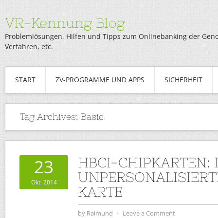
VR-Kennung Blog
Problemlösungen, Hilfen und Tipps zum Onlinebanking der Genob
Verfahren, etc.
START
ZV-PROGRAMME UND APPS
SICHERHEIT
Tag Archives:
Basic
HBCI-CHIPKARTEN: 
23
UNPERSONALISIERTE
Okt. 2014
KARTE
by
Raimund
⋅
Leave a Comment