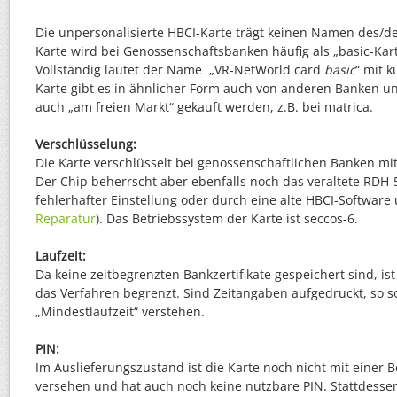
Die unpersonalisierte HBCI-Karte trägt keinen Namen des/de
Karte wird bei Genossenschaftsbanken häufig als „basic-Kar
Vollständig lautet der Name „VR-NetWorld card
basic
“ mit k
Karte gibt es in ähnlicher Form auch von anderen Banken u
auch „am freien Markt“ gekauft werden, z.B. bei matrica.
Verschlüsselung:
Die Karte verschlüsselt bei genossenschaftlichen Banken m
Der Chip beherrscht aber ebenfalls noch das veraltete RDH-
fehlerhafter Einstellung oder durch eine alte HBCI-Software
Reparatur
). Das Betriebssystem der Karte ist seccos-6.
Laufzeit:
Da keine zeitbegrenzten Bankzertifikate gespeichert sind, ist
das Verfahren begrenzt. Sind Zeitangaben aufgedruckt, so so
„Mindestlaufzeit“ verstehen.
PIN:
Im Auslieferungszustand ist die Karte noch nicht mit einer
versehen und hat auch noch keine nutzbare PIN. Stattdessen 