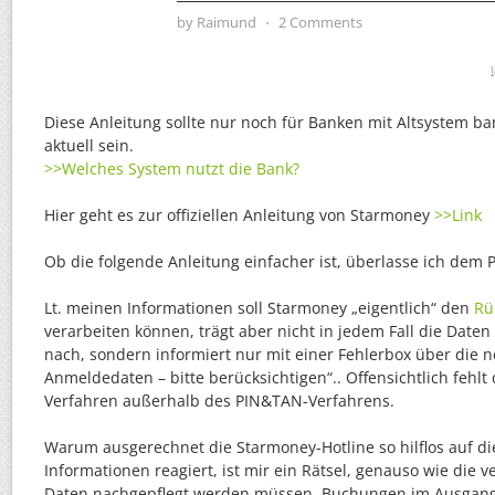
by
Raimund
⋅
2 Comments
Diese Anleitung sollte nur noch für Banken mit Altsystem 
aktuell sein.
>>Welches System nutzt die Bank?
Hier geht es zur offiziellen Anleitung von Starmoney
>>Link
Ob die folgende Anleitung einfacher ist, überlasse ich dem 
Lt. meinen Informationen soll Starmoney „eigentlich“ den
Rü
verarbeiten können, trägt aber nicht in jedem Fall die Daten
nach, sondern informiert nur mit einer Fehlerbox über die 
Anmeldedaten – bitte berücksichtigen“.. Offensichtlich fehlt
Verfahren außerhalb des PIN&TAN-Verfahrens.
Warum ausgerechnet die Starmoney-Hotline so hilflos auf di
Informationen reagiert, ist mir ein Rätsel, genauso wie die v
Daten nachgepflegt werden müssen. Buchungen im Ausgang