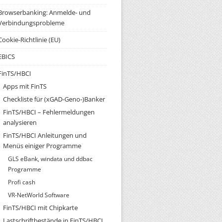
Browserbanking: Anmelde- und
Verbindungsprobleme
Cookie-Richtlinie (EU)
EBICS
FinTS/HBCI
Apps mit FinTS
Checkliste für (xGAD-Geno-)Banker
FinTS/HBCI – Fehlermeldungen
analysieren
FinTS/HBCI Anleitungen und
Menüs einiger Programme
GLS eBank, windata und ddbac
Programme
Profi cash
VR-NetWorld Software
FinTS/HBCI mit Chipkarte
Lastschriftbestände in FinTS/HBCI