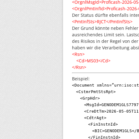
<OrgnlMsgId>
Proficash-2026-05
<OrgnlPmtInfId>
Proficash-2026
Der Status dürfte ebenfalls inter
<PmtInfSts>
RJCT
</PmtInfSts>
Der Grund könnte neben Fehler w
ausreichendes Limit sein. Lasts
des Risikos in der Regel von de
haben wir die Verarbeitung absi
<Rsn>
<Cd>
MS03
</Cd>
</Rsn>
Beispiel:
<Document
xmlns
=“
urn:iso:st
<CstmrPmtStsRpt>
<GrpHdr>
<MsgId>
GENODEM1GLS7797
<CreDtTm>
2026-05-05T11
<CdtrAgt>
<FinInstnId>
<BIC>
GENODEM1GLS
</
</FinInstnId>