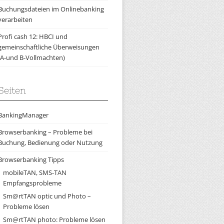
Buchungsdateien im Onlinebanking
verarbeiten
Profi cash 12: HBCI und
gemeinschaftliche Überweisungen
(A-und B-Vollmachten)
Seiten
BankingManager
Browserbanking – Probleme bei
Buchung, Bedienung oder Nutzung
Browserbanking Tipps
mobileTAN, SMS-TAN
Empfangsprobleme
Sm@rtTAN optic und Photo –
Probleme lösen
Sm@rtTAN photo: Probleme lösen