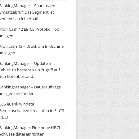
BankingManager – Sparkassen –
Umsatzabruf: Das Segment ist
semantisch fehlerhaft
Profi Cash 12 EBICS Protokoll Job
anlegen
Profi cash 12 – Druck am Bildschirm
anzeigen
BankingManager – Update mit
Fehler: Es besteht kein Zugriff auf
den Datenbestand.
BankingManager – Daueraufträge
anlegen und änden
GLS eBank windata
Gemeinschaftsvollmachten in FinTS
HBCI
BankingManager: Eine neue HBCI-
Schlüsseldatei einrichten