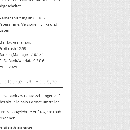
abgeschaltet.
Namensprüfung ab 05.10.25
Programme, Versionen, Links und
Listen
Mindestversionen:
Profi cash 12.98
BankingManager 1.10.1.41
GLS eBank/windata 9.3.0.6
25.11.2025
die letzten 20 Beiträge
GLS eBank / windata Zahlungen auf
das aktuelle pain-Format umstellen
EBICS – abgelehnte Aufträge zeitnah
erkennen
Profi cash autouser