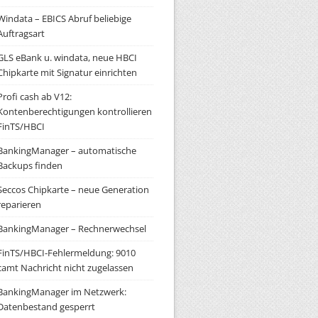
Windata – EBICS Abruf beliebige
Auftragsart
GLS eBank u. windata, neue HBCI
Chipkarte mit Signatur einrichten
Profi cash ab V12:
Kontenberechtigungen kontrollieren
FinTS/HBCI
BankingManager – automatische
Backups finden
Seccos Chipkarte – neue Generation
reparieren
BankingManager – Rechnerwechsel
FinTS/HBCI-Fehlermeldung: 9010
camt Nachricht nicht zugelassen
BankingManager im Netzwerk:
Datenbestand gesperrt