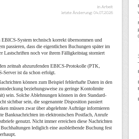
in Arbeit
letzte Änderung: 04.07.2026
EBICS-System technisch korrekt übernommen und
dem passieren, dass die eigentlichen Buchungen später im
Lastschriften noch vor ihrem Fälligkeitstag storniert
in den zeitnah abzurufenden EBICS-Protokolle (PTK,
Server ist da schon erfolgt.
Nachrichten können zum Beispiel fehlerhafte Daten in den
ntodeckung beziehungsweise zu geringe Kontolimite
imit) sein. Solche Ablehnungen können in den Standard-
t sichtbar sein, die sogenannte Disposition passiert
nken müssen zwar über abgelehnte Aufträge informieren
ate Banknachrichten im elektronischen Postfach, Anrufe
stbriefe genutzt. Nicht immer erreichen diese Nachrichten
len Buchhaltungen lediglich eine ausbleibende Buchung fest
erhaupt.