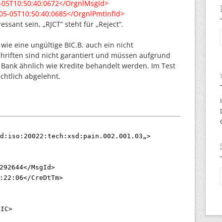
-05T10:50:40:0672
</OrgnlMsgId>
-05-05T10:50:40:0685
</OrgnlPmtInfId>
essant sein, „RJCT“ steht für „Reject“.
ie eine ungültige BIC.B. auch ein nicht
chriften sind nicht garantiert und müssen aufgrund
r Bank ähnlich wie Kredite behandelt werden. Im Test
chtlich abgelehnt.
d:iso:20022:tech:xsd:pain.002.001.03
„
>
292644
</MsgId>
:22:06
</CreDtTm>
BIC>