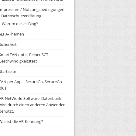
Impressum / Nutzungsbedingungen
/ Datenschutzerklärung
Warum dieses Blog?
SEPA-Themen
Sicherheit
SmartTAN optic: Reiner SCT
Geschwindigkeitstest
Startseite
TAN per App – SecureGo, SecureGo
plus
VR-NetWorld Software: Datenbank
wird durch einen anderen Anwender
benutzt.
Was ist die VR-Kennung?