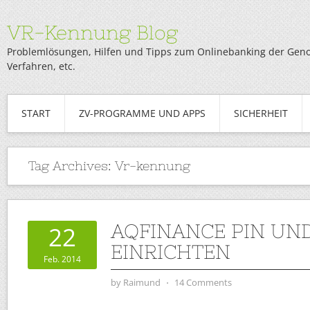
VR-Kennung Blog
Problemlösungen, Hilfen und Tipps zum Onlinebanking der Genob
Verfahren, etc.
START
ZV-PROGRAMME UND APPS
SICHERHEIT
Tag Archives:
Vr-kennung
AQFINANCE PIN UN
22
EINRICHTEN
Feb. 2014
by
Raimund
⋅
14 Comments