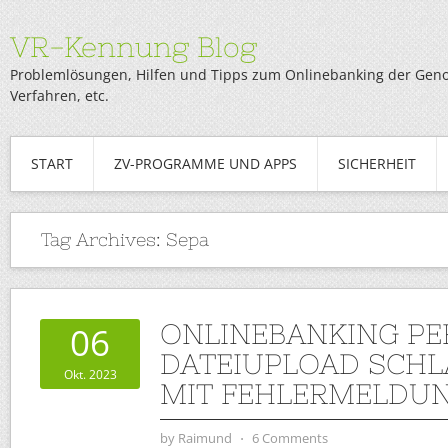
VR-Kennung Blog
Problemlösungen, Hilfen und Tipps zum Onlinebanking der Genob
Verfahren, etc.
START
ZV-PROGRAMME UND APPS
SICHERHEIT
Tag Archives:
Sepa
ONLINEBANKING PE
06
DATEIUPLOAD SCHL
Okt. 2023
MIT FEHLERMELDUN
by
Raimund
⋅
6 Comments