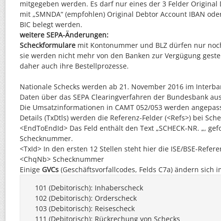
mitgegeben werden. Es darf nur eines der 3 Felder Original
mit „SMNDA“ (empfohlen) Original Debtor Account IBAN oder
BIC belegt werden.
weitere SEPA-Änderungen:
Scheckformulare
mit Kontonummer und BLZ dürfen nur noc
sie werden nicht mehr von den Banken zur Vergügung gestel
daher auch ihre Bestellprozesse.
Nationale Schecks werden ab 21. November 2016 im Interba
Daten über das SEPA Clearingverfahren der Bundesbank aus
Die Umsatzinformationen in CAMT 052/053 werden angepasst
Details (TxDtls) werden die Referenz-Felder (<Refs>) bei Sc
<EndToEndId> Das Feld enthält den Text „SCHECK-NR. „, gefo
Schecknummer.
<TxId> In den ersten 12 Stellen steht hier die ISE/BSE-Refere
<ChqNb> Schecknummer
Einige
GVCs
(Geschäftsvorfallcodes, Felds C7a) ändern sich i
101 (Debitorisch): Inhaberscheck

102 (Debitorisch): Orderscheck

103 (Debitorisch): Reisescheck

111 (Debitorisch): Rückrechung von Schecks
