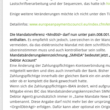
Lastschriftverarbeitung und der Sequenzen, das hatte ich
hi
Einige weitere Veränderungen möchte ich nicht unter den Tis
Detailinfos:
www.europeanpaymentscouncil.eu/index.cfm/k
Die Mandatsreferenz <MndtId> darf nun unter pain.008.001
enthalten.
Es empfiehlt sich jedoch, Leerzeichen in der Man
vermeiden, da das elektronische Mandat mit dem schriftlic
übereinstimmen muss und auch kontrollierbar sein sollte.
Mandatsänderungskennzeichnung „SMNDA“ bedeutet jetzt
Debtor Account“
Eine Änderung der Zahlungspflichtigen-Kontoverbindung mus
mitgeteilt werden und dies auch innerhalb der Bank. Bisher
Zahlungspflichtige innerhalb der gleichen Bank ein ein and
oder ob er komplett die Bank gewechselt hatte.
Wenn sich die Zahlungspflichtigen-IBAN ändert, wird aufgru
Mitgabe eines BIC das Mandatsänderungskennzeichen SM
Debtor Agent) grundsätzlich immer in „Same Mandate New 
umbenannt. Diese Angabe darf nicht mehr bei der ursprüng
<OrgnlDbtrAgt> erfolgen. Dafür kann aber optional ein Origi