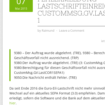
07
LASTSCHRIFTEINREI
Mai 2015
CUSTOMMSG.GV.LA
1
by
Raimund
⋅
Leave a Comment
le
9380 – Der Auftrag wurde abgelehnt. (TRE), 9380 – Berech
Geschäftsvorfall nicht ausreichend. (TRP)
9380:Der Auftrag wurde abgelehnt. (TRE) (3: CustomMsg
9380:Berechtigung für diesen Geschäftsvorfall nicht ausre
CustomMsg.GV.LastCOR1SEPA1)
9050:Die Nachricht enthält Fehler. (TRE)
Da seit Ende 2016 die Euro-Eil-Lastschrift nicht mehr sinnvol
Wechsel auf ein aktuelles SEPA Format (3.0) empfehlen. Dam
erledigt, sofern die Software und die Bank auf dem aktuelle
hier
.