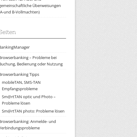
gemeinschaftliche Überweisungen
(A-und B-Vollmachten)
Seiten
BankingManager
Browserbanking – Probleme bei
Buchung, Bedienung oder Nutzung
Browserbanking Tipps
mobileTAN, SMS-TAN
Empfangsprobleme
Sm@rtTAN optic und Photo –
Probleme lösen
Sm@rtTAN photo: Probleme lösen
Browserbanking: Anmelde- und
Verbindungsprobleme