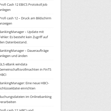
Profi Cash 12 EBICS Protokoll Job
anlegen
Profi cash 12 – Druck am Bildschirm
anzeigen
BankingManager – Update mit
Fehler: Es besteht kein Zugriff auf
den Datenbestand.
BankingManager – Daueraufträge
anlegen und änden
GLS eBank windata
Gemeinschaftsvollmachten in FinTS
HBCI
BankingManager: Eine neue HBCI-
Schlüsseldatei einrichten
Buchungsdateien im Onlinebanking
verarbeiten
Profi cash 12: HBCI und