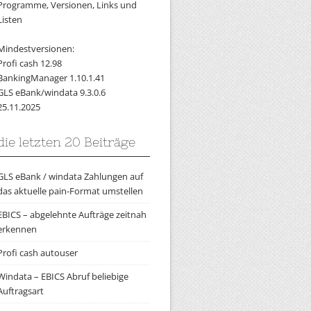
Programme, Versionen, Links und
Listen
Mindestversionen:
Profi cash 12.98
BankingManager 1.10.1.41
GLS eBank/windata 9.3.0.6
25.11.2025
die letzten 20 Beiträge
GLS eBank / windata Zahlungen auf
das aktuelle pain-Format umstellen
EBICS – abgelehnte Aufträge zeitnah
erkennen
Profi cash autouser
Windata – EBICS Abruf beliebige
Auftragsart