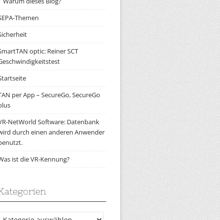
Warum dieses Blog?
SEPA-Themen
Sicherheit
SmartTAN optic: Reiner SCT
Geschwindigkeitstest
Startseite
TAN per App – SecureGo, SecureGo
plus
VR-NetWorld Software: Datenbank
wird durch einen anderen Anwender
benutzt.
Was ist die VR-Kennung?
Kategorien
Kategorien