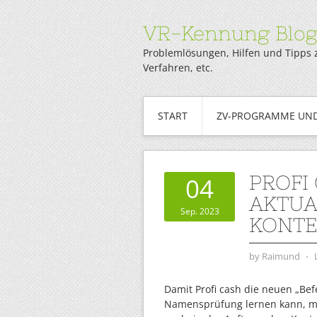
VR-Kennung Blo
Problemlösungen, Hilfen und Tipps 
Verfahren, etc.
START
ZV-PROGRAMME UND
PROFI 
04
AKTUA
Sep. 2023
KONT
by
Raimund
⋅
Damit Profi cash die neuen „Bef
Namensprüfung lernen kann, mü