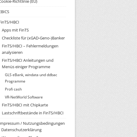
Cookie-Richtlinie (EU)
EBICS
FinTS/HBCI
Apps mit FinTS
Checkliste für (xGAD-Geno-)Banker
FinTS/HBCI – Fehlermeldungen
analysieren
FinTS/HBCI Anleitungen und
Menüs einiger Programme
GLS eBank, windata und ddbac
Programme
Profi cash
VR-NetWorld Software
FinTS/HBCI mit Chipkarte
Lastschriftbestände in FinTS/HBCI
Impressum / Nutzungsbedingungen
/ Datenschutzerklärung