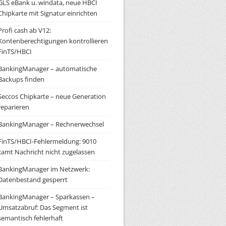
GLS eBank u. windata, neue HBCI
Chipkarte mit Signatur einrichten
Profi cash ab V12:
Kontenberechtigungen kontrollieren
FinTS/HBCI
BankingManager – automatische
Backups finden
Seccos Chipkarte – neue Generation
reparieren
BankingManager – Rechnerwechsel
FinTS/HBCI-Fehlermeldung: 9010
camt Nachricht nicht zugelassen
BankingManager im Netzwerk:
Datenbestand gesperrt
BankingManager – Sparkassen –
Umsatzabruf: Das Segment ist
semantisch fehlerhaft