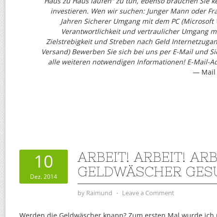
Haus zu Haus laufen“ zu tun, ebenso brauchen Sie ke
investieren. Wen wir suchen: Junger Mann oder Fra
Jahren Sicherer Umgang mit dem PC (Microsoft 
Verantwortlichkeit und vertraulicher Umgang m
Zielstrebigkeit und Streben nach Geld Internetzugan
Versand) Bewerben Sie sich bei uns per E-Mail und S
alle weiteren notwendigen Informationen! E-Mail-Ad
Mail
ARBEIT! ARBEIT! ARB
10
GELDWÄSCHER GES
Dez. 2014
by
Raimund
⋅
Leave a Comment
Werden die Geldwäscher knapp? Zum ersten Mal wurde ich 