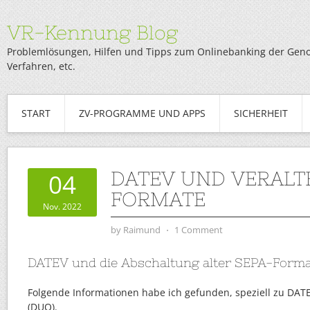
VR-Kennung Blog
Problemlösungen, Hilfen und Tipps zum Onlinebanking der Genob
Verfahren, etc.
START
ZV-PROGRAMME UND APPS
SICHERHEIT
DATEV UND VERALTE
04
FORMATE
Nov. 2022
by
Raimund
⋅
1 Comment
DATEV und die Abschaltung alter SEPA-Form
Folgende Informationen habe ich gefunden, speziell zu DA
(DUO).