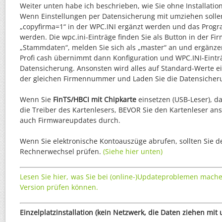
Weiter unten habe ich beschrieben, wie Sie ohne Installati
Wenn Einstellungen per Datensicherung mit umziehen solle
„copyfirma=1“ in der WPC.INI ergänzt werden und das Prog
werden. Die wpc.ini-Einträge finden Sie als Button in der Fi
„Stammdaten“, melden Sie sich als „master“ an und ergänzen
Profi cash übernimmt dann Konfiguration und WPC.INI-Einträ
Datensicherung. Ansonsten wird alles auf Standard-Werte ein
der gleichen Firmennummer und Laden Sie die Datensicher
Wenn Sie
FinTS/HBCI mit Chipkarte
einsetzen (USB-Leser), dan
die Treiber des Kartenlesers, BEVOR Sie den Kartenleser ans
auch Firmwareupdates durch.
Wenn Sie elektronische Kontoauszüge abrufen, sollten Sie 
Rechnerwechsel prüfen.
(Siehe hier unten)
Lesen Sie hier, was Sie bei (online-)Updateproblemen mach
Version prüfen können.
Einzelplatzinstallation (kein Netzwerk, die Daten ziehen mit 