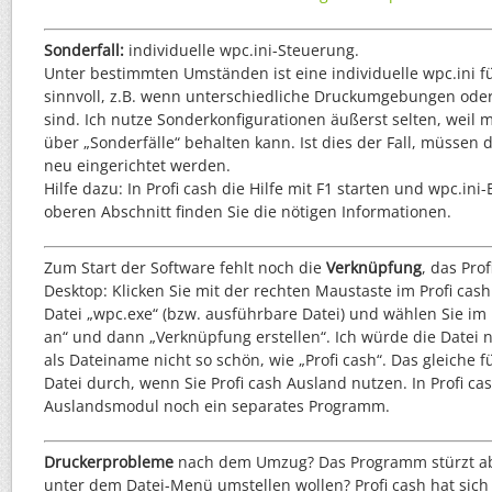
Sonderfall:
individuelle wpc.ini-Steuerung.
Unter bestimmten Umständen ist eine individuelle wpc.ini fü
sinnvoll, z.B. wenn unterschiedliche Druckumgebungen ode
sind. Ich nutze Sonderkonfigurationen äußerst selten, weil
über „Sonderfälle“ behalten kann. Ist dies der Fall, müssen d
neu eingerichtet werden.
Hilfe dazu: In Profi cash die Hilfe mit F1 starten und wpc.ini
oberen Abschnitt finden Sie die nötigen Informationen.
Zum Start der Software fehlt noch die
Verknüpfung
, das Pro
Desktop: Klicken Sie mit der rechten Maustaste im Profi ca
Datei „wpc.exe“ (bzw. ausführbare Datei) und wählen Sie i
an“ und dann „Verknüpfung erstellen“. Ich würde die Datei
als Dateiname nicht so schön, wie „Profi cash“. Das gleiche f
Datei durch, wenn Sie Profi cash Ausland nutzen. In Profi cas
Auslandsmodul noch ein separates Programm.
Druckerprobleme
nach dem Umzug? Das Programm stürzt ab
unter dem Datei-Menü umstellen wollen? Profi cash hat sich