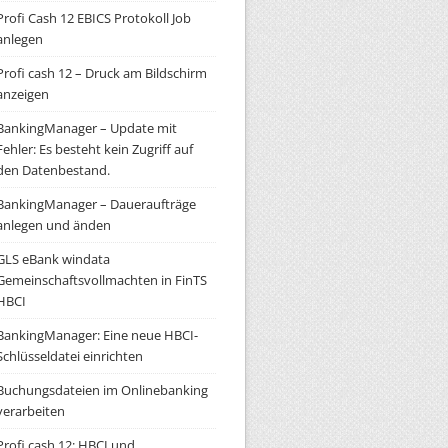
Profi Cash 12 EBICS Protokoll Job
anlegen
Profi cash 12 – Druck am Bildschirm
anzeigen
BankingManager – Update mit
Fehler: Es besteht kein Zugriff auf
den Datenbestand.
BankingManager – Daueraufträge
anlegen und änden
GLS eBank windata
Gemeinschaftsvollmachten in FinTS
HBCI
BankingManager: Eine neue HBCI-
Schlüsseldatei einrichten
Buchungsdateien im Onlinebanking
verarbeiten
Profi cash 12: HBCI und