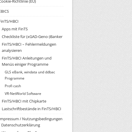
Cookie-Richtlinie (EU)
EBICS
FinTS/HBCI
Apps mit FinTS
Checkliste für (xGAD-Geno-)Banker
FinTS/HBCI – Fehlermeldungen
analysieren
FinTS/HBCI Anleitungen und
Menüs einiger Programme
GLS eBank, windata und ddbac
Programme
Profi cash
VR-NetWorld Software
FinTS/HBCI mit Chipkarte
Lastschriftbestände in FinTS/HBCI
Impressum / Nutzungsbedingungen
/ Datenschutzerklärung