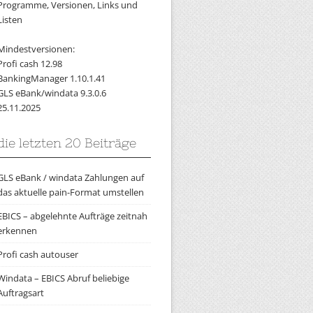
Programme, Versionen, Links und
Listen
Mindestversionen:
Profi cash 12.98
BankingManager 1.10.1.41
GLS eBank/windata 9.3.0.6
25.11.2025
die letzten 20 Beiträge
GLS eBank / windata Zahlungen auf
das aktuelle pain-Format umstellen
EBICS – abgelehnte Aufträge zeitnah
erkennen
Profi cash autouser
Windata – EBICS Abruf beliebige
Auftragsart