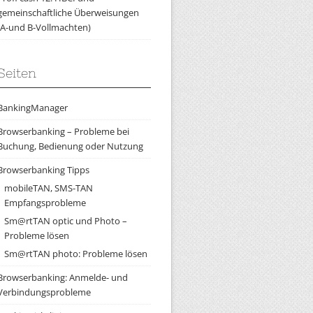
gemeinschaftliche Überweisungen
(A-und B-Vollmachten)
Seiten
BankingManager
Browserbanking – Probleme bei
Buchung, Bedienung oder Nutzung
Browserbanking Tipps
mobileTAN, SMS-TAN
Empfangsprobleme
Sm@rtTAN optic und Photo –
Probleme lösen
Sm@rtTAN photo: Probleme lösen
Browserbanking: Anmelde- und
Verbindungsprobleme