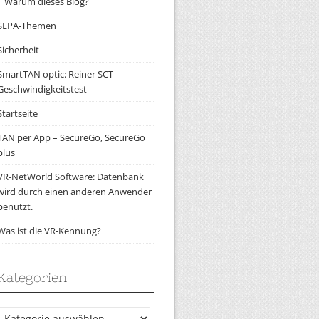
Warum dieses Blog?
SEPA-Themen
Sicherheit
SmartTAN optic: Reiner SCT
Geschwindigkeitstest
Startseite
TAN per App – SecureGo, SecureGo
plus
VR-NetWorld Software: Datenbank
wird durch einen anderen Anwender
benutzt.
Was ist die VR-Kennung?
Kategorien
Kategorien