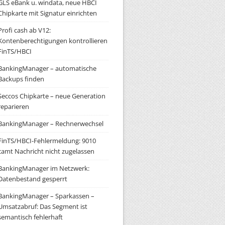
GLS eBank u. windata, neue HBCI
Chipkarte mit Signatur einrichten
Profi cash ab V12:
Kontenberechtigungen kontrollieren
FinTS/HBCI
BankingManager – automatische
Backups finden
Seccos Chipkarte – neue Generation
reparieren
BankingManager – Rechnerwechsel
FinTS/HBCI-Fehlermeldung: 9010
camt Nachricht nicht zugelassen
BankingManager im Netzwerk:
Datenbestand gesperrt
BankingManager – Sparkassen –
Umsatzabruf: Das Segment ist
semantisch fehlerhaft