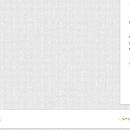
g
Conta