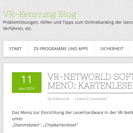
VR-Kennung Blog
Problemlösungen, Hilfen und Tipps zum Onlinebanking der Genob
Verfahren, etc.
START
ZV-PROGRAMME UND APPS
SICHERHEIT
VR-NETWORLD SOF
11
MENÜ: KARTENLESE
Mai 2019
by
Raimund
⋅
Leave a Comment
Das Menü zur Einrichtung der Leserhardware in der VR-NetW
unter
„Stammdaten“, „Chipkartenleser“