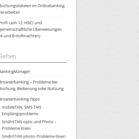
Buchungsdateien im Onlinebanking
verarbeiten
Profi cash 12: HBCI und
gemeinschaftliche Überweisungen
(A-und B-Vollmachten)
Seiten
BankingManager
Browserbanking – Probleme bei
Buchung, Bedienung oder Nutzung
Browserbanking Tipps
mobileTAN, SMS-TAN
Empfangsprobleme
Sm@rtTAN optic und Photo –
Probleme lösen
Sm@rtTAN photo: Probleme lösen