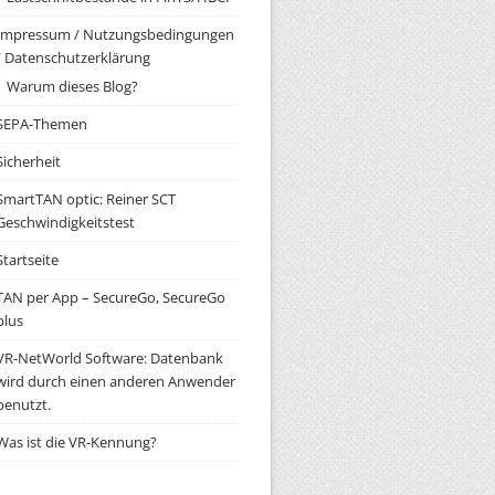
Impressum / Nutzungsbedingungen
/ Datenschutzerklärung
Warum dieses Blog?
SEPA-Themen
Sicherheit
SmartTAN optic: Reiner SCT
Geschwindigkeitstest
Startseite
TAN per App – SecureGo, SecureGo
plus
VR-NetWorld Software: Datenbank
wird durch einen anderen Anwender
benutzt.
Was ist die VR-Kennung?