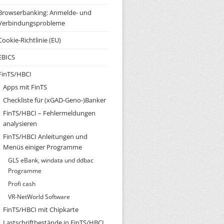
Browserbanking: Anmelde- und
Verbindungsprobleme
Cookie-Richtlinie (EU)
EBICS
FinTS/HBCI
Apps mit FinTS
Checkliste für (xGAD-Geno-)Banker
FinTS/HBCI – Fehlermeldungen
analysieren
FinTS/HBCI Anleitungen und
Menüs einiger Programme
GLS eBank, windata und ddbac
Programme
Profi cash
VR-NetWorld Software
FinTS/HBCI mit Chipkarte
Lastschriftbestände in FinTS/HBCI