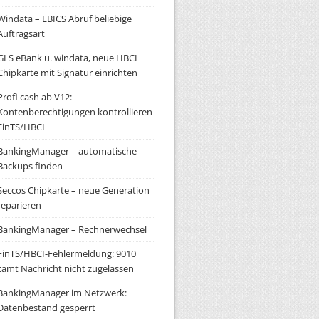
Windata – EBICS Abruf beliebige
Auftragsart
GLS eBank u. windata, neue HBCI
Chipkarte mit Signatur einrichten
Profi cash ab V12:
Kontenberechtigungen kontrollieren
FinTS/HBCI
BankingManager – automatische
Backups finden
Seccos Chipkarte – neue Generation
reparieren
BankingManager – Rechnerwechsel
FinTS/HBCI-Fehlermeldung: 9010
camt Nachricht nicht zugelassen
BankingManager im Netzwerk:
Datenbestand gesperrt