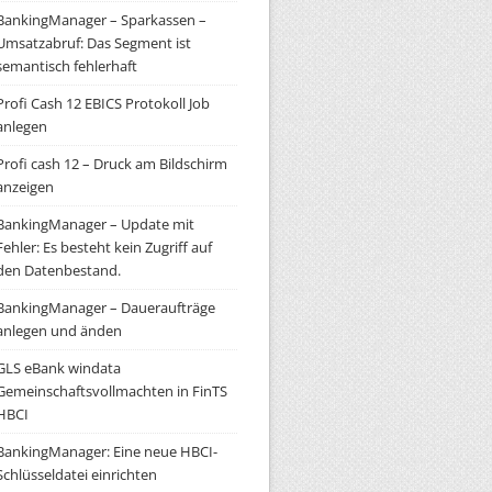
BankingManager – Sparkassen –
Umsatzabruf: Das Segment ist
semantisch fehlerhaft
Profi Cash 12 EBICS Protokoll Job
anlegen
Profi cash 12 – Druck am Bildschirm
anzeigen
BankingManager – Update mit
Fehler: Es besteht kein Zugriff auf
den Datenbestand.
BankingManager – Daueraufträge
anlegen und änden
GLS eBank windata
Gemeinschaftsvollmachten in FinTS
HBCI
BankingManager: Eine neue HBCI-
Schlüsseldatei einrichten