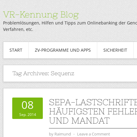
VR-Kennung Blog
Problemlösungen, Hilfen und Tipps zum Onlinebanking der Genob
Verfahren, etc.
START
ZV-PROGRAMME UND APPS
SICHERHEIT
Tag Archives:
Sequenz
SEPA-LASTSCHRIFTE
08
HÄUFIGSTEN FEHLE
Sep. 2014
UND MANDAT
by
Raimund
⋅
Leave a Comment