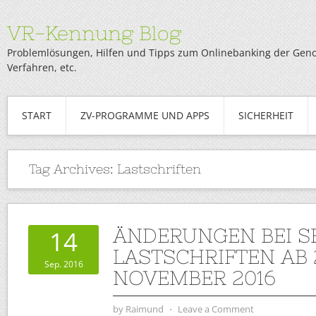
VR-Kennung Blog
Problemlösungen, Hilfen und Tipps zum Onlinebanking der Genob
Verfahren, etc.
START
ZV-PROGRAMME UND APPS
SICHERHEIT
Tag Archives:
Lastschriften
ÄNDERUNGEN BEI S
14
LASTSCHRIFTEN AB 2
Sep. 2016
NOVEMBER 2016
by
Raimund
⋅
Leave a Comment