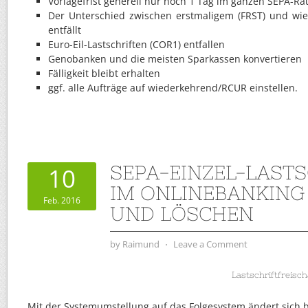
Vorlagefrist generell nur noch 1 Tag im ganzen SEPA-R
Der Unterschied zwischen erstmaligem (FRST) und wi
entfällt
Euro-Eil-Lastschriften (COR1) entfallen
Genobanken und die meisten Sparkassen konvertieren
Fälligkeit bleibt erhalten
ggf. alle Aufträge auf wiederkehrend/RCUR einstellen.
SEPA-EINZEL-LAST
10
IM ONLINEBANKING
Feb. 2016
UND LÖSCHEN
by
Raimund
⋅
Leave a Comment
Lastschriftfreisch
Mit der Systemumstellung auf das Folgesystem ändert sich 