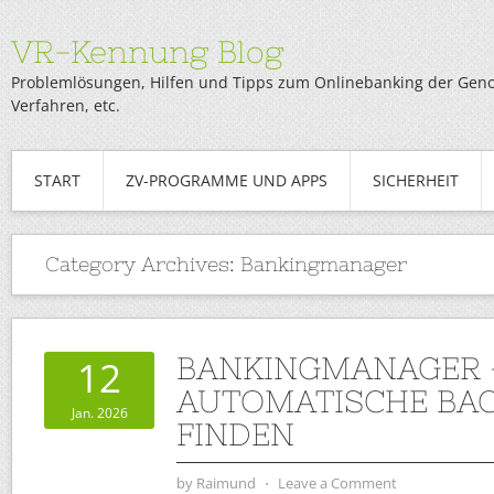
VR-Kennung Blog
Problemlösungen, Hilfen und Tipps zum Onlinebanking der Genob
Verfahren, etc.
START
ZV-PROGRAMME UND APPS
SICHERHEIT
Category Archives:
Bankingmanager
BANKINGMANAGER 
12
AUTOMATISCHE BA
Jan. 2026
FINDEN
by
Raimund
⋅
Leave a Comment