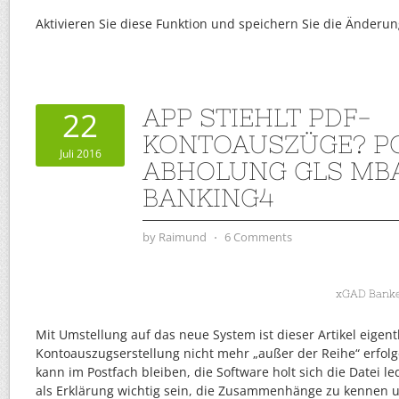
Aktivieren Sie diese Funktion und speichern Sie die Änderun
APP STIEHLT PDF-
22
KONTOAUSZÜGE? P
Juli 2016
ABHOLUNG GLS MB
BANKING4
by
Raimund
⋅
6 Comments
xGAD Banken
Mit Umstellung auf das neue System ist dieser Artikel eigentl
Kontoauszugserstellung nicht mehr „außer der Reihe“ erfol
kann im Postfach bleiben, die Software holt sich die Datei l
als Erklärung wichtig sein, die Zusammenhänge zu kennen 