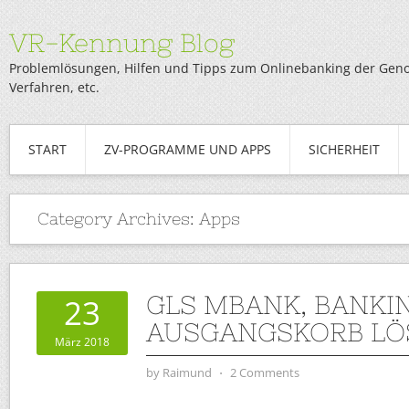
VR-Kennung Blog
Problemlösungen, Hilfen und Tipps zum Onlinebanking der Genob
Verfahren, etc.
START
ZV-PROGRAMME UND APPS
SICHERHEIT
Category Archives:
Apps
GLS MBANK, BANKI
23
AUSGANGSKORB LÖ
März 2018
by
Raimund
⋅
2 Comments