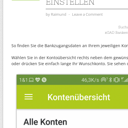
EINSTELLEN
by
Raimund
⋅
Leave a Comment
Such
xGAD Banken, 
So finden Sie die Bankzugangsdaten an Ihrem jeweiligen Kon
Wählen Sie in der Kontoübersicht rechts neben dem gewüns
oder drücken Sie einfach lange Ihr Wunschkonto. Sie sehen 