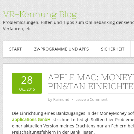
VR-Kennung Blog
Problemlösungen, Hilfen und Tipps zum Onlinebanking der Genob
Verfahren, etc.
START
ZV-PROGRAMME UND APPS
SICHERHEIT
APPLE MAC: MONEY
28
PIN&TAN EINRICHT
Okt. 2015
by
Raimund
⋅
Leave a Comment
Die Einrichtung eines Bankzuganges in der MoneyMoney So
applications GmbH
ist schnell erledigt. Sollten hier Problem
einer aktuellen Version meines Erachtens nur an Fehlern be
Freischaltungsfehlern in der Bank liegen.