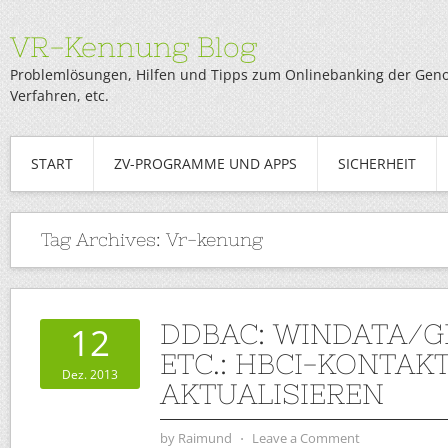
VR-Kennung Blog
Problemlösungen, Hilfen und Tipps zum Onlinebanking der Genob
Verfahren, etc.
START
ZV-PROGRAMME UND APPS
SICHERHEIT
Tag Archives:
Vr-kenung
DDBAC: WINDATA/G
12
ETC.: HBCI-KONTAK
Dez. 2013
AKTUALISIEREN
by
Raimund
⋅
Leave a Comment