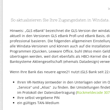
l
So aktualisieren Sie Ihre Zugangsdaten in Windata
Hinweis: „GLS eBank“ bezeichnet die GLS-Version der windata
aktuell in den Versionen GLS eBank Profi und eBank Basis, d
professional basieren. Die folgenden allgemeinen Einstellu
alle Windata-Versionen und können auch auf die Installatio
Programmen (Quicken, Lexware Office, buhl (Wiso mein Geld..)
übertragen werden, weil dort ebenfalls als HBCI-Kernel die
Banksysteme Aktiengesellschaft (ehemals Datadesign) verw
Wenn Ihre Bank das neuere agree21 nutzt (GLS Bank seit 22.
Ihren VR-NetKey (entweder in den Unterlagen oder im 
„Service“ und „Alias“ zu finden. Bei Umstellungen finde
im Protokoll der Datenübertragung (
Rückmeldecode 307
Ihre selbst vergebene PIN
ein gültiges TAN-Medium