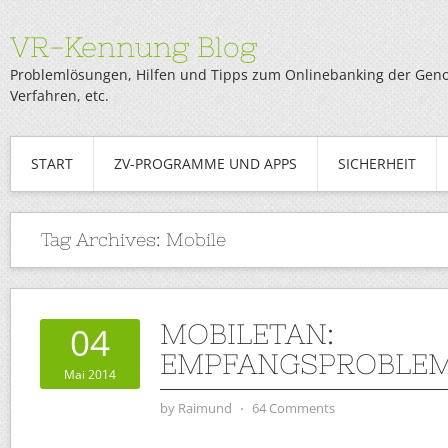
VR-Kennung Blog
Problemlösungen, Hilfen und Tipps zum Onlinebanking der Genob
Verfahren, etc.
START
ZV-PROGRAMME UND APPS
SICHERHEIT
Tag Archives:
Mobile
MOBILETAN:
04
EMPFANGSPROBLEM
Mai 2014
by
Raimund
⋅
64 Comments