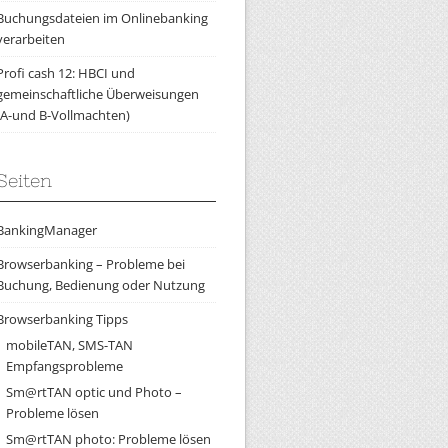
Buchungsdateien im Onlinebanking
verarbeiten
Profi cash 12: HBCI und
gemeinschaftliche Überweisungen
(A-und B-Vollmachten)
Seiten
BankingManager
Browserbanking – Probleme bei
Buchung, Bedienung oder Nutzung
Browserbanking Tipps
mobileTAN, SMS-TAN
Empfangsprobleme
Sm@rtTAN optic und Photo –
Probleme lösen
Sm@rtTAN photo: Probleme lösen