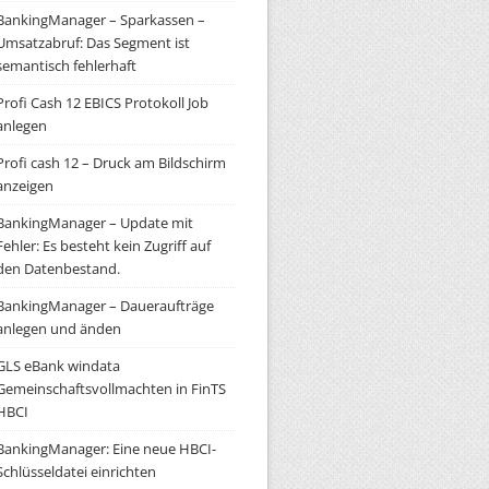
BankingManager – Sparkassen –
Umsatzabruf: Das Segment ist
semantisch fehlerhaft
Profi Cash 12 EBICS Protokoll Job
anlegen
Profi cash 12 – Druck am Bildschirm
anzeigen
BankingManager – Update mit
Fehler: Es besteht kein Zugriff auf
den Datenbestand.
BankingManager – Daueraufträge
anlegen und änden
GLS eBank windata
Gemeinschaftsvollmachten in FinTS
HBCI
BankingManager: Eine neue HBCI-
Schlüsseldatei einrichten