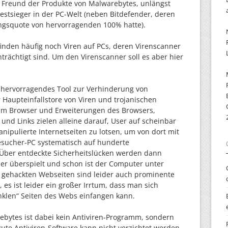
in Freund der Produkte von Malwarebytes, unlängst
estsieger in der PC-Welt (neben Bitdefender, deren
ngsquote von hervorragenden 100% hatte).
inden häufig noch Viren auf PCs, deren Virenscanner
trächtigt sind. Um den Virenscanner soll es aber hier
n hervorragendes Tool zur Verhinderung von
r Haupteinfallstore von Viren und trojanischen
 im Browser und Erweiterungen des Browsers,
s und Links zielen alleine darauf, User auf scheinbar
ipulierte Internetseiten zu lotsen, um von dort mit
esucher-PC systematisch auf hunderte
 Über entdeckte Sicherheitslücken werden dann
r überspielt und schon ist der Computer unter
n gehackten Webseiten sind leider auch prominente
, es ist leider ein großer Irrtum, dass man sich
klen“ Seiten des Webs einfangen kann.
rebytes ist dabei kein Antiviren-Programm, sondern
ute Antiviren-Software kann nicht verzichtet werden.