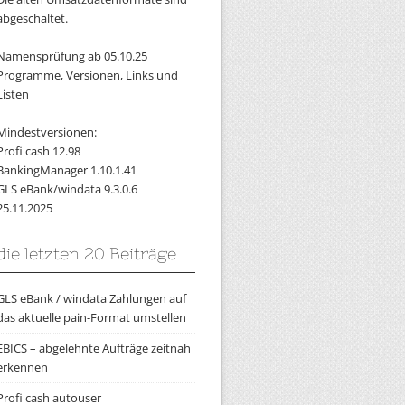
abgeschaltet.
Namensprüfung ab 05.10.25
Programme, Versionen, Links und
Listen
Mindestversionen:
Profi cash 12.98
BankingManager 1.10.1.41
GLS eBank/windata 9.3.0.6
25.11.2025
die letzten 20 Beiträge
GLS eBank / windata Zahlungen auf
das aktuelle pain-Format umstellen
EBICS – abgelehnte Aufträge zeitnah
erkennen
Profi cash autouser