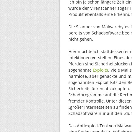
Ich bin ja schon längere Zeit e
wurde der Virenscanner sogar T
Produkt ebenfalls eine Erkennu
Die Scanner von Malwarebytes f
bereits von Schadsoftware beein
nicht gehen.
Hier möchte ich stattdessen ei
Infektionen vorstellen. Eines de
Pferden sind Sicherheitslücken
sogenannte
Exploits
. Viele Mail
harmlose, aber gehackte und man
sogenannten Exploit-Kits den B
Sicherheitslücken abzuklopfen.
Schadprogramme auf die Rechne
fremder Kontrolle. Unter diese
„große“ Internetseiten zu finden
Schadsoftware nur auf den „dun
Das Antiexploit-Tool von Malwa
eine Ergänzung dazu. Auf eine g