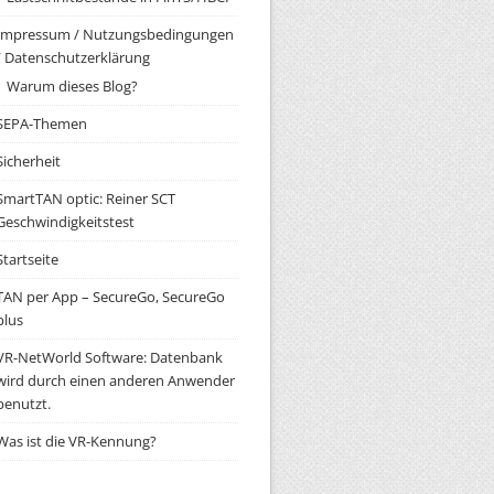
Impressum / Nutzungsbedingungen
/ Datenschutzerklärung
Warum dieses Blog?
SEPA-Themen
Sicherheit
SmartTAN optic: Reiner SCT
Geschwindigkeitstest
Startseite
TAN per App – SecureGo, SecureGo
plus
VR-NetWorld Software: Datenbank
wird durch einen anderen Anwender
benutzt.
Was ist die VR-Kennung?