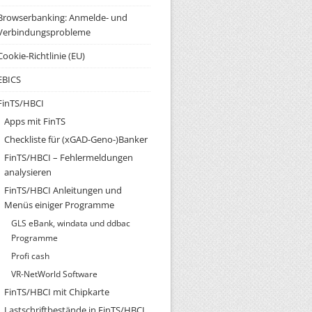
Browserbanking: Anmelde- und
Verbindungsprobleme
Cookie-Richtlinie (EU)
EBICS
FinTS/HBCI
Apps mit FinTS
Checkliste für (xGAD-Geno-)Banker
FinTS/HBCI – Fehlermeldungen
analysieren
FinTS/HBCI Anleitungen und
Menüs einiger Programme
GLS eBank, windata und ddbac
Programme
Profi cash
VR-NetWorld Software
FinTS/HBCI mit Chipkarte
Lastschriftbestände in FinTS/HBCI