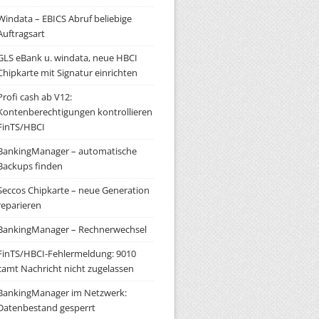
Windata – EBICS Abruf beliebige
Auftragsart
GLS eBank u. windata, neue HBCI
Chipkarte mit Signatur einrichten
Profi cash ab V12:
Kontenberechtigungen kontrollieren
FinTS/HBCI
BankingManager – automatische
Backups finden
Seccos Chipkarte – neue Generation
reparieren
BankingManager – Rechnerwechsel
FinTS/HBCI-Fehlermeldung: 9010
camt Nachricht nicht zugelassen
BankingManager im Netzwerk:
Datenbestand gesperrt