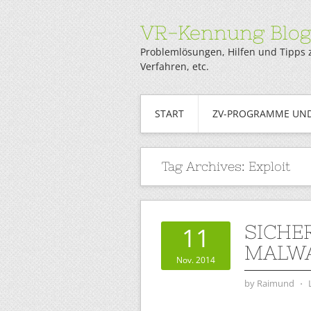
VR-Kennung Blo
Problemlösungen, Hilfen und Tipps 
Verfahren, etc.
START
ZV-PROGRAMME UND
Tag Archives:
Exploit
SICHE
11
MALWA
Nov. 2014
by
Raimund
⋅