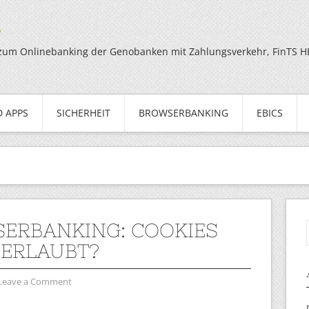
g
zum Onlinebanking der Genobanken mit Zahlungsverkehr, FinTS HBC
 APPS
SICHERHEIT
BROWSERBANKING
EBICS
ERBANKING: COOKIES
 ERLAUBT?
Leave a Comment