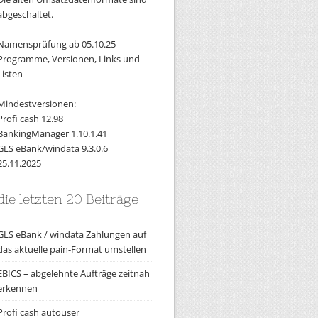
abgeschaltet.
Namensprüfung ab 05.10.25
Programme, Versionen, Links und
Listen
Mindestversionen:
Profi cash 12.98
BankingManager 1.10.1.41
GLS eBank/windata 9.3.0.6
25.11.2025
die letzten 20 Beiträge
GLS eBank / windata Zahlungen auf
das aktuelle pain-Format umstellen
EBICS – abgelehnte Aufträge zeitnah
erkennen
Profi cash autouser