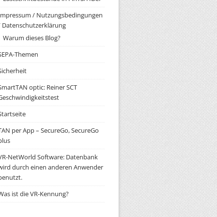
Impressum / Nutzungsbedingungen
/ Datenschutzerklärung
Warum dieses Blog?
SEPA-Themen
Sicherheit
SmartTAN optic: Reiner SCT
Geschwindigkeitstest
Startseite
TAN per App – SecureGo, SecureGo
plus
VR-NetWorld Software: Datenbank
wird durch einen anderen Anwender
benutzt.
Was ist die VR-Kennung?