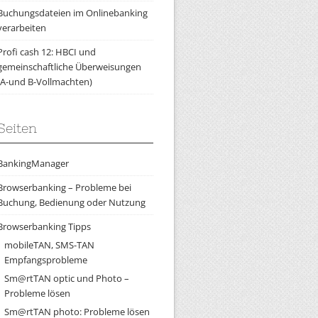
Buchungsdateien im Onlinebanking
verarbeiten
Profi cash 12: HBCI und
gemeinschaftliche Überweisungen
(A-und B-Vollmachten)
Seiten
BankingManager
Browserbanking – Probleme bei
Buchung, Bedienung oder Nutzung
Browserbanking Tipps
mobileTAN, SMS-TAN
Empfangsprobleme
Sm@rtTAN optic und Photo –
Probleme lösen
Sm@rtTAN photo: Probleme lösen