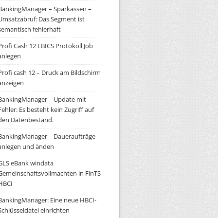
BankingManager – Sparkassen –
Umsatzabruf: Das Segment ist
semantisch fehlerhaft
Profi Cash 12 EBICS Protokoll Job
anlegen
Profi cash 12 – Druck am Bildschirm
anzeigen
BankingManager – Update mit
Fehler: Es besteht kein Zugriff auf
den Datenbestand.
BankingManager – Daueraufträge
anlegen und änden
GLS eBank windata
Gemeinschaftsvollmachten in FinTS
HBCI
BankingManager: Eine neue HBCI-
Schlüsseldatei einrichten