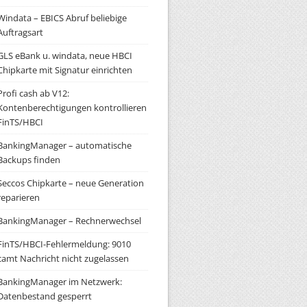
Windata – EBICS Abruf beliebige
Auftragsart
GLS eBank u. windata, neue HBCI
Chipkarte mit Signatur einrichten
Profi cash ab V12:
Kontenberechtigungen kontrollieren
FinTS/HBCI
BankingManager – automatische
Backups finden
Seccos Chipkarte – neue Generation
reparieren
BankingManager – Rechnerwechsel
FinTS/HBCI-Fehlermeldung: 9010
camt Nachricht nicht zugelassen
BankingManager im Netzwerk:
Datenbestand gesperrt