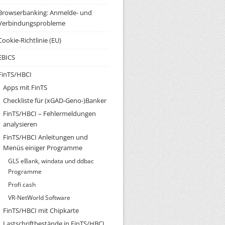
Browserbanking: Anmelde- und
Verbindungsprobleme
Cookie-Richtlinie (EU)
EBICS
FinTS/HBCI
Apps mit FinTS
Checkliste für (xGAD-Geno-)Banker
FinTS/HBCI – Fehlermeldungen
analysieren
FinTS/HBCI Anleitungen und
Menüs einiger Programme
GLS eBank, windata und ddbac
Programme
Profi cash
VR-NetWorld Software
FinTS/HBCI mit Chipkarte
Lastschriftbestände in FinTS/HBCI