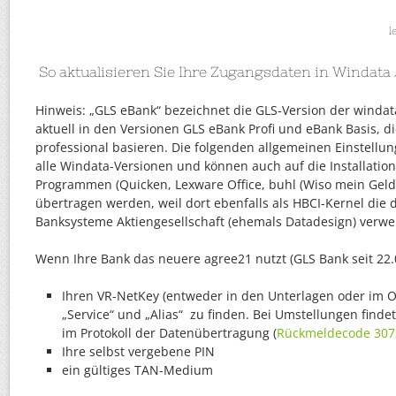
l
So aktualisieren Sie Ihre Zugangsdaten in Windata
Hinweis: „GLS eBank“ bezeichnet die GLS-Version der windata
aktuell in den Versionen GLS eBank Profi und eBank Basis, d
professional basieren. Die folgenden allgemeinen Einstellu
alle Windata-Versionen und können auch auf die Installatio
Programmen (Quicken, Lexware Office, buhl (Wiso mein Geld..)
übertragen werden, weil dort ebenfalls als HBCI-Kernel die
Banksysteme Aktiengesellschaft (ehemals Datadesign) verw
Wenn Ihre Bank das neuere agree21 nutzt (GLS Bank seit 22.
Ihren VR-NetKey (entweder in den Unterlagen oder im 
„Service“ und „Alias“ zu finden. Bei Umstellungen finde
im Protokoll der Datenübertragung (
Rückmeldecode 307
Ihre selbst vergebene PIN
ein gültiges TAN-Medium