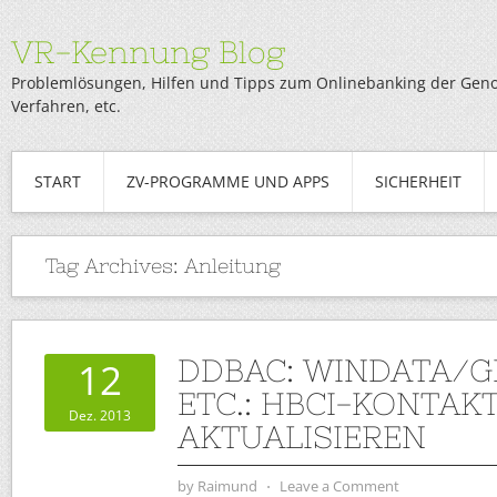
VR-Kennung Blog
Problemlösungen, Hilfen und Tipps zum Onlinebanking der Genob
Verfahren, etc.
START
ZV-PROGRAMME UND APPS
SICHERHEIT
Tag Archives:
Anleitung
DDBAC: WINDATA/G
12
ETC.: HBCI-KONTAK
Dez. 2013
AKTUALISIEREN
by
Raimund
⋅
Leave a Comment