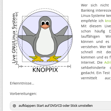
Wer sich nicht 
Banking interessi
Linux-Systeme ke
empfehle ich
kno
Mit diesem Live
schon häufig 
lauffähigen Wi
können und es i
verstehen. Wer Wi
schnell mit d
kommen und es fi
Internet. Die
Adr
sehbehinderte 
gedacht. Ein Tes
vermittelt 
Erkenntnisse…
Vorbereitungen:
aufklappen: Start auf DVD/CD oder Stick umstellen