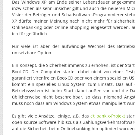
Das Windows XP am Ende seiner Lebensdauer angekomm
inzwischen als sehr unsicher gilt und auch die neueren Mic
Visier der Betrüger und Schadsoftware-Programmierer stehe
XP dürfte meiner Meinung nach nicht mehr für sicherheits
Onlinebanking oder Online-Shopping eingesetzt werden, a
ich für gefährlich.
Für viele ist aber der aufwändige Wechsel des Betriebss
umsetzbare Option.
Ein Konzept, die Sicherheit immens zu erhöhen, ist der Star
Boot-CD. Der Computer startet dabei nicht von einer Fest
garantiert virenfreien Boot-CD oder von einem speziellen 
kommt ein spezielles Linux System zum Einsatz. Das auf de
Betriebssystem ist beim Start dabei außen vor und die D
üblicherweise nicht beschreibbar, so dass niemand Ang
muss noch dass am Windows-System etwas manipuliert wür
Es gibt viele Ansätze, einige, z.B. das
c’t bankix-Projekt
star
open-source Software hibiscus als Zahlungsverkehrssoftware.
auf die Sicherheit beim Onlinebanking hin optimiert worden