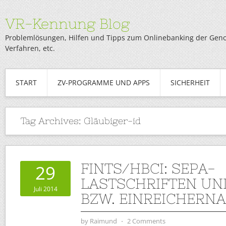
VR-Kennung Blog
Problemlösungen, Hilfen und Tipps zum Onlinebanking der Genob
Verfahren, etc.
START
ZV-PROGRAMME UND APPS
SICHERHEIT
Tag Archives:
Gläubiger-id
FINTS/HBCI: SEPA-
29
LASTSCHRIFTEN UN
Juli 2014
BZW. EINREICHERN
by
Raimund
⋅
2 Comments