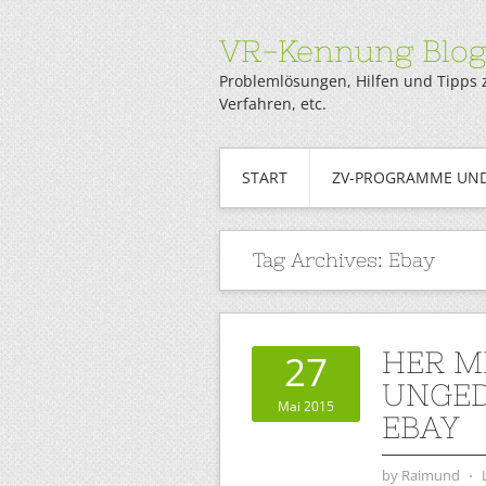
VR-Kennung Blo
Problemlösungen, Hilfen und Tipps 
Verfahren, etc.
START
ZV-PROGRAMME UND
Tag Archives:
Ebay
HER M
27
UNGED
Mai 2015
EBAY
by
Raimund
⋅