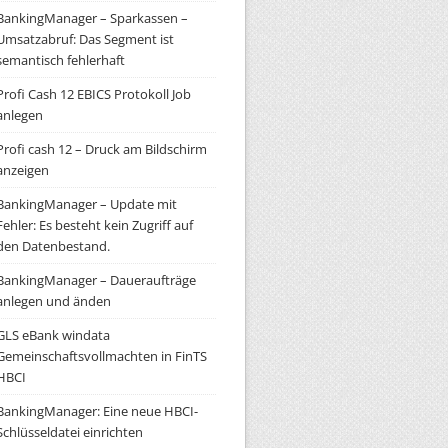
BankingManager – Sparkassen –
Umsatzabruf: Das Segment ist
semantisch fehlerhaft
Profi Cash 12 EBICS Protokoll Job
anlegen
Profi cash 12 – Druck am Bildschirm
anzeigen
BankingManager – Update mit
Fehler: Es besteht kein Zugriff auf
den Datenbestand.
BankingManager – Daueraufträge
anlegen und änden
GLS eBank windata
Gemeinschaftsvollmachten in FinTS
HBCI
BankingManager: Eine neue HBCI-
Schlüsseldatei einrichten