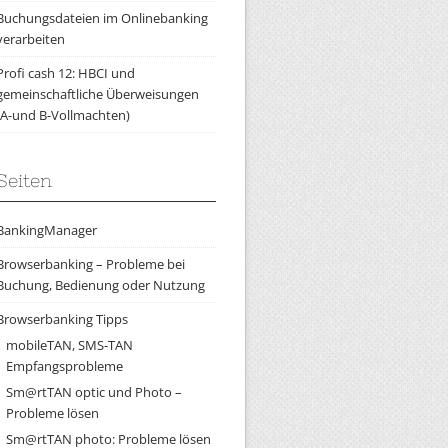
Buchungsdateien im Onlinebanking
verarbeiten
Profi cash 12: HBCI und
gemeinschaftliche Überweisungen
(A-und B-Vollmachten)
Seiten
BankingManager
Browserbanking – Probleme bei
Buchung, Bedienung oder Nutzung
Browserbanking Tipps
mobileTAN, SMS-TAN
Empfangsprobleme
Sm@rtTAN optic und Photo –
Probleme lösen
Sm@rtTAN photo: Probleme lösen