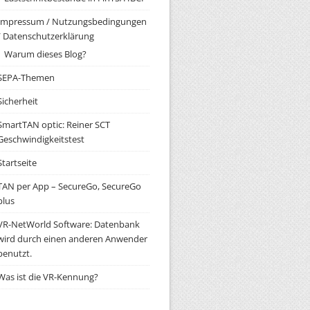
Impressum / Nutzungsbedingungen
/ Datenschutzerklärung
Warum dieses Blog?
SEPA-Themen
Sicherheit
SmartTAN optic: Reiner SCT
Geschwindigkeitstest
Startseite
TAN per App – SecureGo, SecureGo
plus
VR-NetWorld Software: Datenbank
wird durch einen anderen Anwender
benutzt.
Was ist die VR-Kennung?