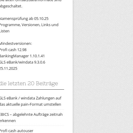
abgeschaltet.
Namensprüfung ab 05.10.25
Programme, Versionen, Links und
Listen
Mindestversionen:
Profi cash 12.98
BankingManager 1.10.1.41
GLS eBank/windata 9.3.0.6
25.11.2025
die letzten 20 Beiträge
GLS eBank / windata Zahlungen auf
das aktuelle pain-Format umstellen
EBICS – abgelehnte Aufträge zeitnah
erkennen
Profi cash autouser