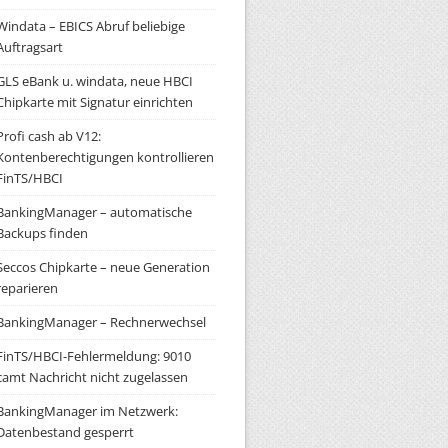
Windata – EBICS Abruf beliebige
Auftragsart
GLS eBank u. windata, neue HBCI
Chipkarte mit Signatur einrichten
Profi cash ab V12:
Kontenberechtigungen kontrollieren
FinTS/HBCI
BankingManager – automatische
Backups finden
Seccos Chipkarte – neue Generation
reparieren
BankingManager – Rechnerwechsel
FinTS/HBCI-Fehlermeldung: 9010
camt Nachricht nicht zugelassen
BankingManager im Netzwerk:
Datenbestand gesperrt