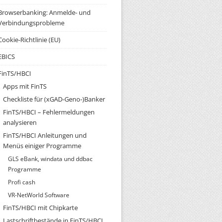
Browserbanking: Anmelde- und
Verbindungsprobleme
Cookie-Richtlinie (EU)
EBICS
FinTS/HBCI
Apps mit FinTS
Checkliste für (xGAD-Geno-)Banker
FinTS/HBCI – Fehlermeldungen
analysieren
FinTS/HBCI Anleitungen und
Menüs einiger Programme
GLS eBank, windata und ddbac
Programme
Profi cash
VR-NetWorld Software
FinTS/HBCI mit Chipkarte
Lastschriftbestände in FinTS/HBCI